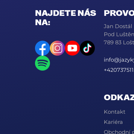
NAJDETE NÁS
PROVO
NA:
Jan Dostál
Pod Luště
789 83 Lošt
info@jazy
+420737511
ODKAZ
Kontakt
Kariéra
Obchodní 