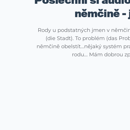
Poslechni si audi
němčině - j
Rody u podstatných jmen v němčin
(die Stadt). To problém (das Pro
němčině obelstít...nějaký systém p
rodu... Mám dobrou zpr