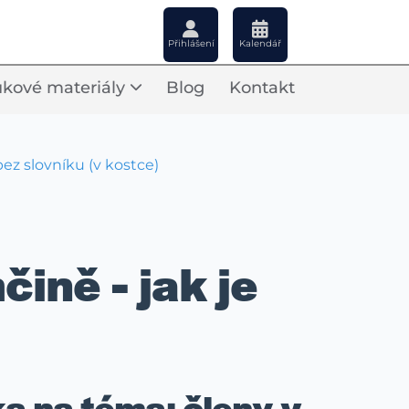
Přihlášení
Kalendář
kové materiály
Blog
Kontakt
bez slovníku (v kostce)
čině - jak je