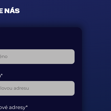
E NÁS
a*
ové adresy*