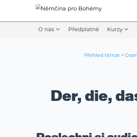
O nás
Předplatné
Kurzy
Přehled témat
>
Gram
Der, die, da