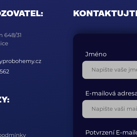
ZOVATEL:
KONTAKTUJT
m 648/31
ice
Jméno
kyprobohemy.cz
562
E-mailová adres
Y:
Potvrzení E-mail
podmínky