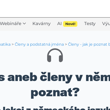
Webináře
Kavárny
AI
Testy
Výu
Nové!
atika
>
Členy a podstatná jména
>
Členy - jak je poznat 
s aneb členy v něm
poznat?