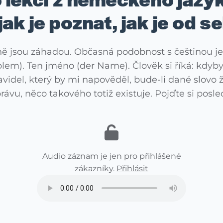
o lekci z německého jazyk
ak je poznat, jak je od s
ě jsou záhadou. Občasná podobnost s češtinou je
blem). Ten jméno (der Name). Člověk si říká: kdyby 
ravidel, který by mi napověděl, bude-li dané slov
ávu, něco takového totiž existuje. Pojďte si posl
Audio záznam je jen pro přihlášené
zákazníky.
Přihlásit