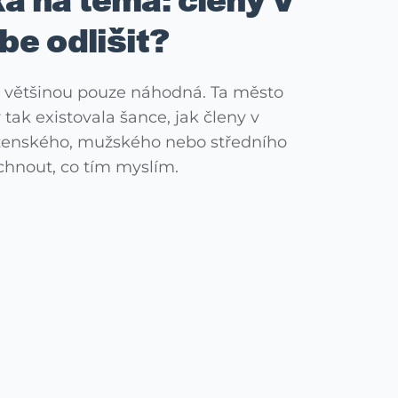
a na téma: členy v
ebe odlišit?
 většinou pouze náhodná. Ta město
tak existovala šance, jak členy v
o ženského, mužského nebo středního
echnout, co tím myslím.