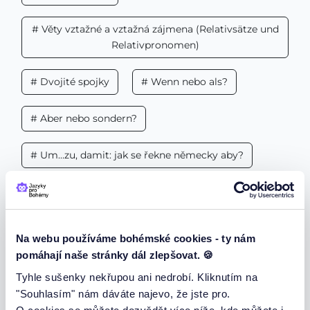
# Věty vztažné a vztažná zájmena (Relativsätze und
Relativpronomen)
# Dvojité spojky
# Wenn nebo als?
# Aber nebo sondern?
# Um…zu, damit: jak se řekne německy aby?
# Stavba německé věty
Členy a podstatná jména
Na webu používáme bohémské cookies - ty nám
pomáhají naše stránky dál zlepšovat. 🍪
Der, die, das a pády podstatných jmen -
Tyhle sušenky nekřupou ani nedrobí. Kliknutím na
naučíme vás poznat členy a rody podstatných
"Souhlasím" nám dáváte najevo, že jste pro.