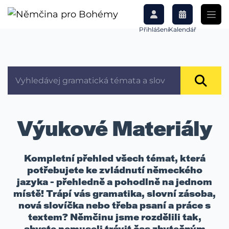
Přihlášení
Kalendář
Výukové Materiály
Kompletní přehled všech témat, která
potřebujete ke zvládnutí německého
jazyka - přehledně a pohodlně na jednom
místě! Trápí vás gramatika, slovní zásoba,
nová slovíčka nebo třeba psaní a práce s
textem? Němčinu jsme rozdělili tak,
abyste nemuseli trávit čas zbytečným