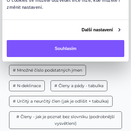
O cookies se můžete dozvědět více níže, kde můžete i
jmen bez slovníku a k tomu dávat správné
změnit nastavení.
pády před podstatná jména v němčině.
# Zápor (negation)
Další nastavení
# Členy - jak je poznat bez slovníku (v kostce)
Souhlasím
# Skloňování podstatných jmen a pády
# Množné číslo podstatných jmen
# N-deklinace
# Členy a pády - tabulka
# Určitý a neurčitý člen (jak je odlišit + tabulka)
# Členy - jak je poznat bez slovníku (podrobnější
vysvětlení)