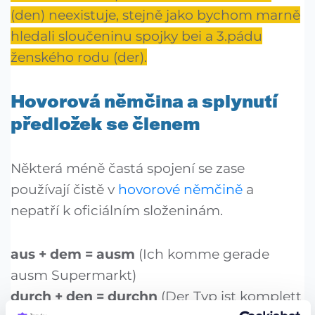
(den) neexistuje, stejně jako bychom marně
hledali sloučeninu spojky bei a 3.pádu
ženského rodu (der).
Hovorová němčina a splynutí
předložek se členem
Některá méně častá spojení se zase
používají čistě v
hovorové němčině
a
nepatří k oficiálním složeninám.
aus + dem = ausm
(Ich komme gerade
ausm Supermarkt)
durch + den = durchn
(Der Typ ist komplett