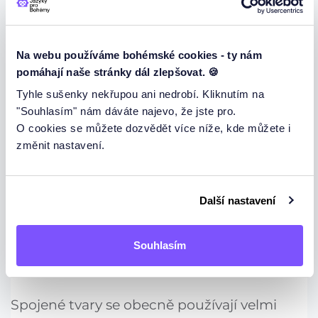
durchn Wind)
Závěr
Na webu používáme bohémské cookies - ty nám
pomáhají naše stránky dál zlepšovat. 🍪
Některá taková spojení jsou v jazyce tak
Tyhle sušenky nekřupou ani nedrobí. Kliknutím na
pevně zakořeněna
a nelze je zpět rozdělit.
"Souhlasím" nám dáváte najevo, že jste pro.
O cookies se můžete dozvědět více níže, kde můžete i
změnit nastavení.
Př.
am
besten
(nejlépe) - v tomto
případě nelze použít formu an dem
Další nastavení
Př.
am
vierten Oktober
- při udávání
data se používá pouze tato forma
am
Souhlasím
Spojené tvary se obecně používají velmi