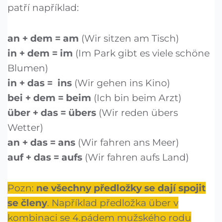
patří například:
an + dem = am
(Wir sitzen am Tisch)
in + dem = im
(Im Park gibt es viele schöne
Blumen)
in + das = ins
(Wir gehen ins Kino)
bei + dem = beim
(Ich bin beim Arzt)
über + das = übers
(Wir reden übers
Wetter)
an + das = ans
(Wir fahren ans Meer)
auf + das = aufs
(Wir fahren aufs Land)
Pozn:
ne všechny
předložky
se dají spojit
se členy
. Například předložka über v
kombinaci se 4.pádem mužského rodu