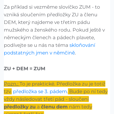
Za příklad si vezměme slovíčko ZUM - to
vzniká sloučením předložky ZU a členu
DEM, který najdeme ve třetím pádu
mužského a ženského rodu. Pokud ještě v
německým členech a pádech plavete,
podívejte se u nás na téma
skloňování
podstatných jmen v němčině
.
ZU + DEM = ZUM
Pozn.:
To je praktické. Předložka zu je totiž
tzv.
předložka se 3. pádem
.
Bude po ní tedy
vždy následovat třetí pád - sloučení
předložky
zu
a
členu
dem
nám tedy