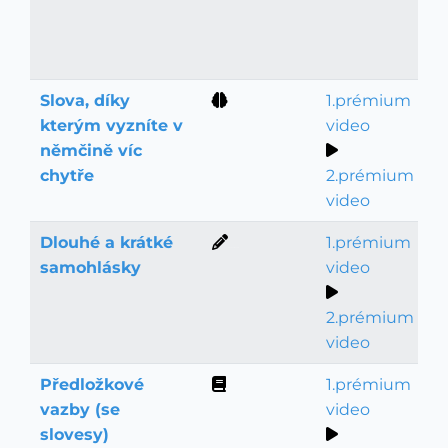
Slova, díky
1.prémium
Slovní zásoba
kterým vyzníte v
video
němčině víc
chytře
2.prémium
video
Dlouhé a krátké
1.prémium
Psaní a výslovnost
samohlásky
video
2.prémium
video
Předložkové
1.prémium
Gramatika
vazby (se
video
slovesy)