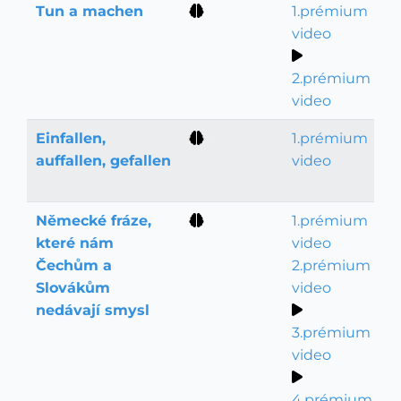
Tun a machen
1.prémium
Slovní zásoba
video
2.prémium
video
Einfallen,
1.prémium
Slovní zásoba
auffallen, gefallen
video
Německé fráze,
1.prémium
Slovní zásoba
které nám
video
Čechům a
2.prémium
Slovákům
video
nedávají smysl
3.prémium
video
4.prémium