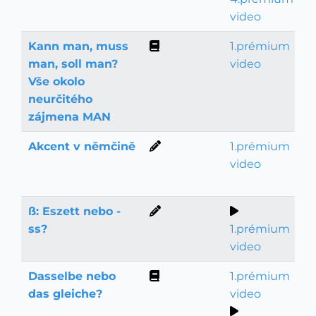
video
Kann man, muss
1.prémium
Gramatika
man, soll man?
video
Vše okolo
neurčitého
zájmena MAN
Akcent v němčině
1.prémium
Psaní a výslovnost
video
ß: Eszett nebo -
Psaní a výslovnost
ss?
1.prémium
video
Dasselbe nebo
1.prémium
Gramatika
das gleiche?
video