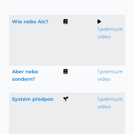
Wie nebo Als?
Gramatika
1.prémium
video
Aber nebo
1.prémium
Gramatika
sondern?
video
Systém předpon
1.prémium
Němčina pro začátečníky
video