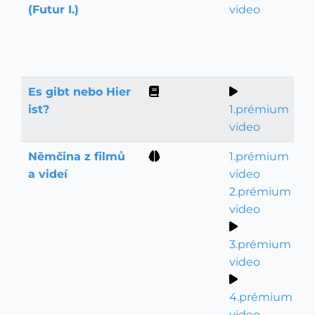
(Futur I.)
video
Es gibt nebo Hier
Gramatika
ist?
1.prémium
video
Němčina z filmů
1.prémium
Slovní zásoba
a videí
video
2.prémium
video
3.prémium
video
4.prémium
video