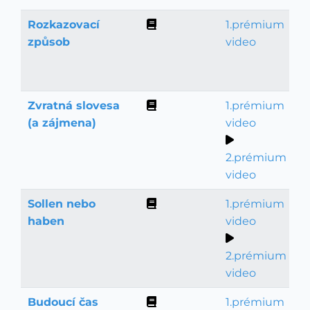
Rozkazovací
1.prémium
Gramatika
způsob
video
Zvratná slovesa
1.prémium
Gramatika
(a zájmena)
video
2.prémium
video
Sollen nebo
1.prémium
Gramatika
haben
video
2.prémium
video
Budoucí čas
1.prémium
Gramatika