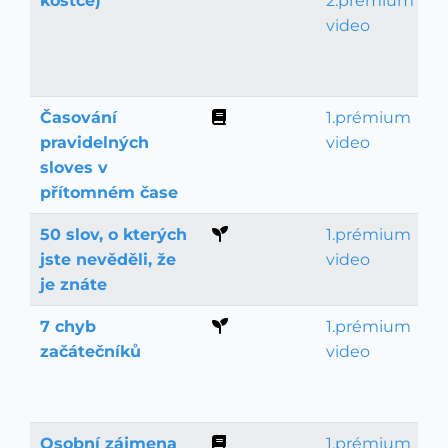
kostce)
2.prémium
video
Časování
1.prémium
Gramatika
pravidelných
video
sloves v
přítomném čase
50 slov, o kterých
1.prémium
Němčina pro začátečníky
jste nevěděli, že
video
je znáte
7 chyb
1.prémium
Němčina pro začátečníky
začátečníků
video
Osobní zájmena
1.prémium