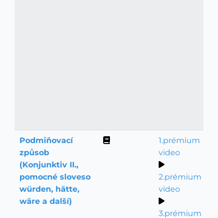
Podmiňovací
1.prémium
Gramatika
způsob
video
(Konjunktiv II.,
pomocné sloveso
2.prémium
würden, hätte,
video
wäre a další)
3.prémium