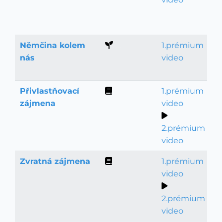
Němčina kolem
1.prémium
Němčina pro začátečníky
nás
video
Přivlastňovací
1.prémium
Gramatika
zájmena
video
2.prémium
video
Zvratná zájmena
1.prémium
Gramatika
video
2.prémium
video