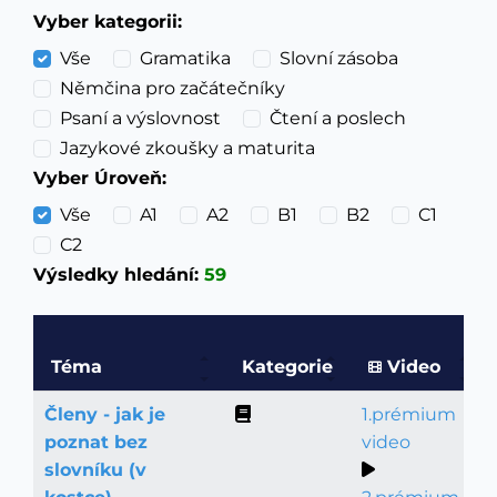
Vyber kategorii:
Vše
Gramatika
Slovní zásoba
Němčina pro začátečníky
Psaní a výslovnost
Čtení a poslech
Jazykové zkoušky a maturita
Vyber Úroveň:
Vše
A1
A2
B1
B2
C1
C2
Výsledky hledání:
59
Téma
Kategorie
Video
Členy - jak je
1.prémium
Gramatika
poznat bez
video
slovníku (v