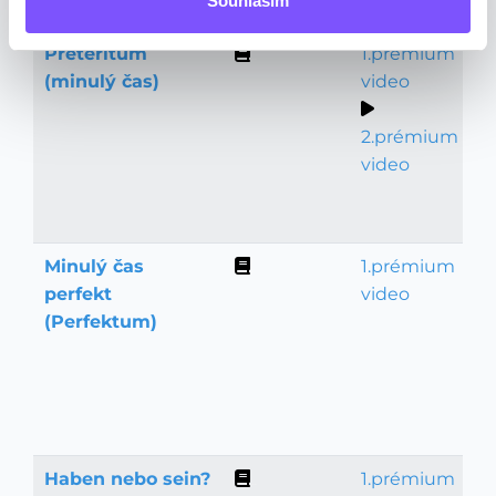
Souhlasím
Préteritum
1.prémium
Gramatika
(minulý čas)
video
2.prémium
video
Minulý čas
1.prémium
Gramatika
perfekt
video
(Perfektum)
Haben nebo sein?
1.prémium
Gramatika