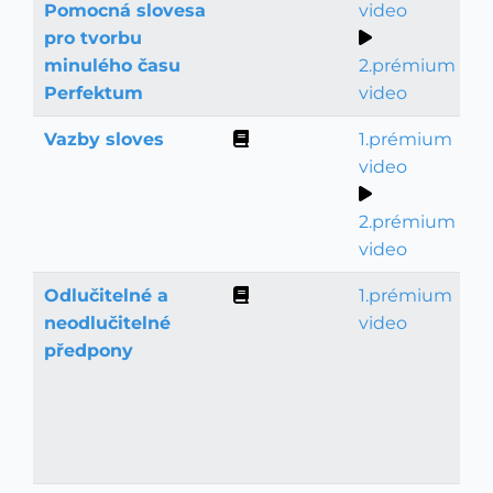
Pomocná slovesa
video
pro tvorbu
minulého času
2.prémium
Perfektum
video
Vazby sloves
1.prémium
Gramatika
video
2.prémium
video
Odlučitelné a
1.prémium
Gramatika
neodlučitelné
video
předpony