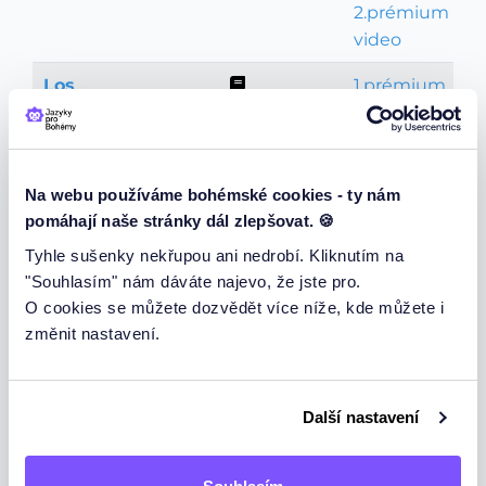
2.prémium
video
Los
1.prémium
Gramatika
video
Doch
Na webu používáme bohémské cookies - ty nám
Slovní zásoba
1.prémium
pomáhají naše stránky dál zlepšovat. 🍪
video
Tyhle sušenky nekřupou ani nedrobí. Kliknutím na
"Souhlasím" nám dáváte najevo, že jste pro.
Wenn nebo als?
Gramatika
O cookies se můžete dozvědět více níže, kde můžete i
1.prémium
změnit nastavení.
video
Um…zu, damit:
1.prémium
Gramatika
jak se řekne
video
Další nastavení
německy aby?