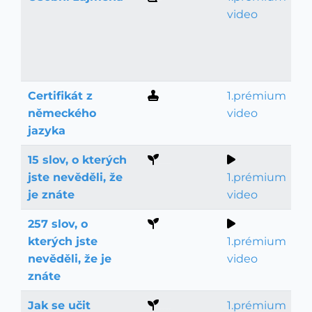
Gramatika
video
Certifikát z
1.prémium
Jazykové zkoušky a maturita
německého
video
jazyka
15 slov, o kterých
Němčina pro začátečníky
jste nevěděli, že
1.prémium
je znáte
video
257 slov, o
Němčina pro začátečníky
kterých jste
1.prémium
nevěděli, že je
video
znáte
Jak se učit
1.prémium
Němčina pro začátečníky