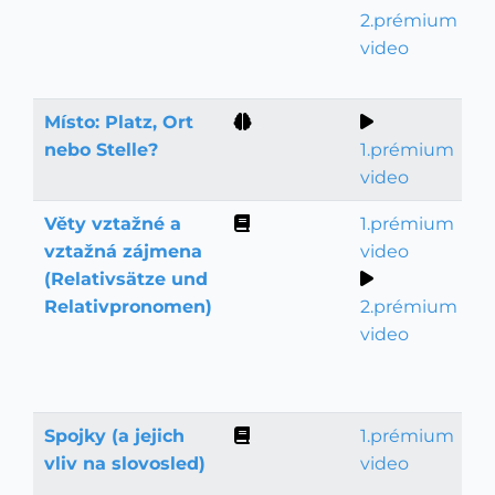
2.prémium
video
Místo: Platz, Ort
Slovní zásoba
nebo Stelle?
1.prémium
video
Věty vztažné a
1.prémium
Gramatika
vztažná zájmena
video
(Relativsätze und
Relativpronomen)
2.prémium
video
Spojky (a jejich
1.prémium
Gramatika
vliv na slovosled)
video