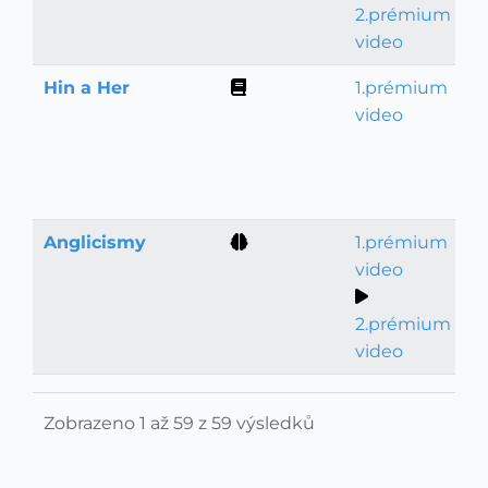
2.prémium
video
Hin a Her
1.prémium
Gramatika
video
Anglicismy
1.prémium
Slovní zásoba
video
2.prémium
video
Zobrazeno 1 až 59 z 59 výsledků