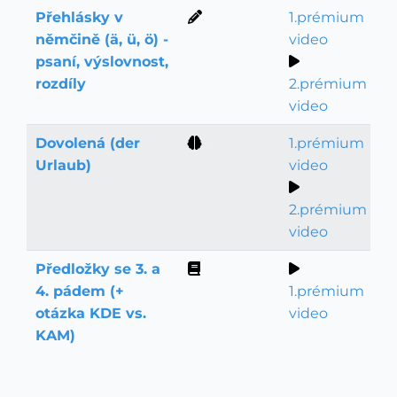
Přehlásky v
1.prémium
Psaní a výslovnost
němčině (ä, ü, ö) -
video
psaní, výslovnost,
rozdíly
2.prémium
video
Dovolená (der
1.prémium
Slovní zásoba
Urlaub)
video
2.prémium
video
Předložky se 3. a
Gramatika
4. pádem (+
1.prémium
otázka KDE vs.
video
KAM)