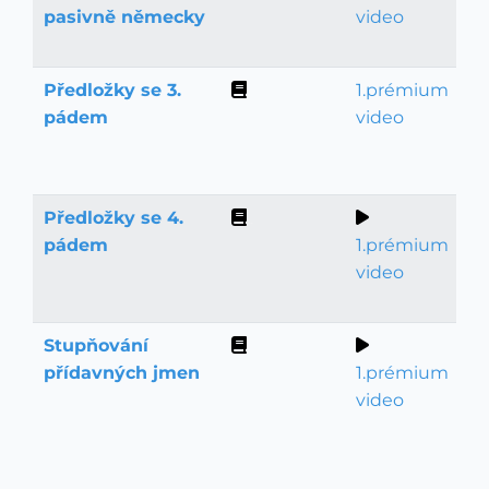
pasivně německy
video
Předložky se 3.
1.prémium
Gramatika
pádem
video
Předložky se 4.
Gramatika
pádem
1.prémium
video
Stupňování
Gramatika
přídavných jmen
1.prémium
video