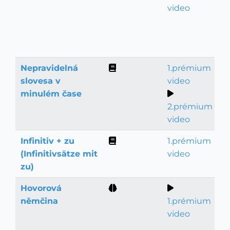
video
Nepravidelná
1.prémium
Gramatika
slovesa v
video
minulém čase
2.prémium
video
Infinitiv + zu
1.prémium
Gramatika
(Infinitivsätze mit
video
zu)
Hovorová
Slovní zásoba
němčina
1.prémium
video