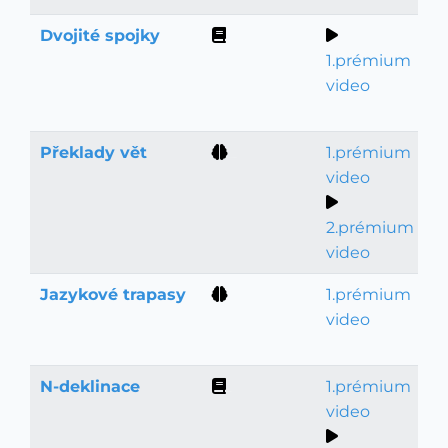
Dvojité spojky
Gramatika
1.prémium
video
Překlady vět
1.prémium
Slovní zásoba
video
2.prémium
video
Jazykové trapasy
1.prémium
Slovní zásoba
video
N-deklinace
1.prémium
Gramatika
video