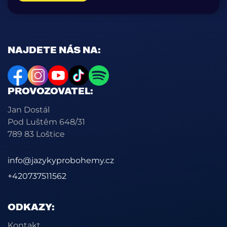
NAJDETE NÁS NA:
PROVOZOVATEL:
Jan Dostál
Pod Luštěm 648/31
789 83 Loštice
info@jazykyprobohemy.cz
+420737511562
ODKAZY:
Kontakt