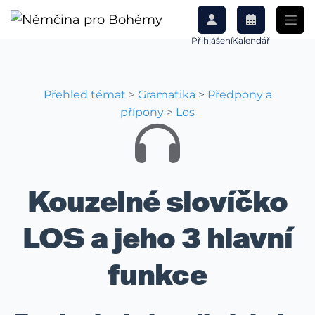
Přihlášení
Kalendář
Přehled témat
>
Gramatika
>
Předpony a
přípony
>
Los
Kouzelné slovíčko
LOS a jeho 3 hlavní
funkce