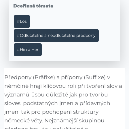
Dceřinná témata
#Los
#Odlučitelné a neodlučitelné předpony
#Hin a Her
Předpony (Präfixe) a přípony (Suffixe) v
němčině hrají klíčovou roli při tvoření slov a
významů. Jsou důležité jak pro tvorbu
sloves, podstatných jmen a přídavných
jmen, tak pro pochopení struktury
německé věty. Nejznámější skupinou