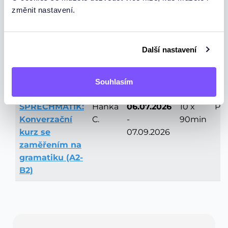
změnit nastavení.
Napište nám a domluvime se na slevě (až
50%
).
Všechny lekce mají k dispozici video a audio
záznamy
, takže jste prakticky o nic nepřišly.
Další nastavení
Souhlasím
Kurz
Učitel
Termín
Lekce
De
Vyprodáno
ŠPRECHMATIK:
Hanka
06.07.2026
10 x
Po
Konverzační
C.
-
90min
kurz se
07.09.2026
zaměřením na
gramatiku (A2-
B2)