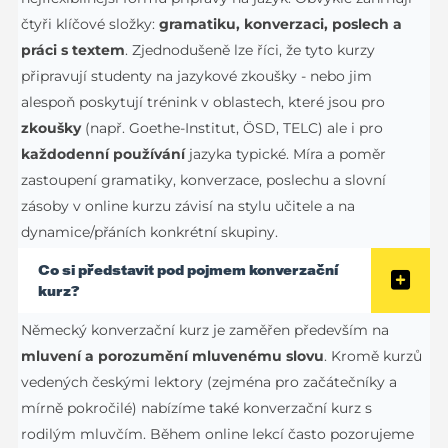
čtyři klíčové složky:
gramatiku, konverzaci, poslech a
práci s textem
. Zjednodušeně lze říci, že tyto kurzy
připravují studenty na jazykové zkoušky - nebo jim
alespoň poskytují trénink v oblastech, které jsou pro
zkoušky
(např. Goethe-Institut, ÖSD, TELC) ale i pro
každodenní používání
jazyka typické. Míra a poměr
zastoupení gramatiky, konverzace, poslechu a slovní
zásoby v online kurzu závisí na stylu učitele a na
dynamice/přáních konkrétní skupiny.
Co si představit pod pojmem konverzační
kurz?
Německý konverzační kurz je zaměřen především na
mluvení a porozumění mluvenému slovu
. Kromě kurzů
vedených českými lektory (zejména pro začátečníky a
mírně pokročilé) nabízíme také konverzační kurz s
rodilým mluvčím. Během online lekcí často pozorujeme