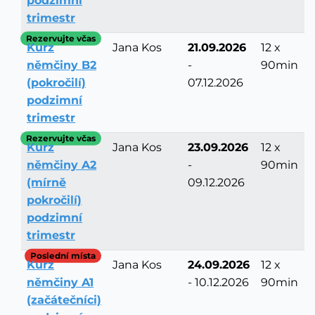
podzimní
trimestr
Rezervujte včas
Kurz
Jana Kos
21.09.2026
12 x
němčiny B2
-
90min
(pokročilí)
07.12.2026
podzimní
trimestr
Rezervujte včas
Kurz
Jana Kos
23.09.2026
12 x
němčiny A2
-
90min
(mírně
09.12.2026
pokročilí)
podzimní
trimestr
Poslední místa
Kurz
Jana Kos
24.09.2026
12 x
němčiny A1
- 10.12.2026
90min
(začátečníci)