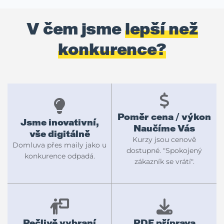
V čem jsme
lepší než
konkurence?
Poměr cena / výkon
Jsme inovativní,
Naučíme Vás
vše digitálně
Kurzy jsou cenově
Domluva přes maily jako u
dostupné. "Spokojený
konkurence odpadá.
zákazník se vrátí".
Pečlivě vybraní
PDF příprava