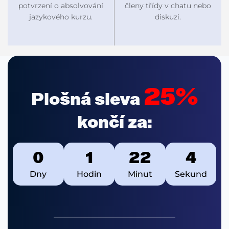
potvrzení o absolvování
členy třídy v chatu nebo
jazykového kurzu.
diskuzi.
25%
Plošná sleva
končí za:
0
1
22
4
Dny
Hodin
Minut
Sekund