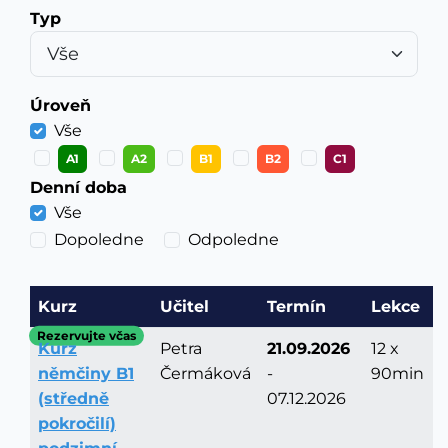
Typ
Úroveň
Vše
A1
A2
B1
B2
C1
Denní doba
Vše
Dopoledne
Odpoledne
Kurz
Učitel
Termín
Lekce
Rezervujte včas
Kurz
Petra
21.09.2026
12 x
němčiny B1
Čermáková
-
90min
(středně
07.12.2026
pokročilí)