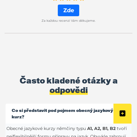
Zde
Za každou recenzi Vám děkujeme.
Často kladené otázky a
odpovědi
Co si představit pod pojmem obecný jazykový
kurz?
Obecné jazykové kurzy němčiny typu
A1, A2, B1, B2
tvoří
nejflexibilnější formu přípravy na jazyk. Obvykle zahrnují