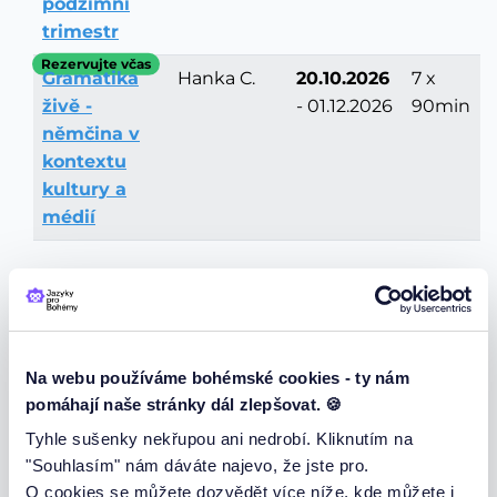
podzimní
trimestr
Rezervujte včas
Gramatika
Hanka C.
20.10.2026
7 x
živě -
- 01.12.2026
90min
němčina v
kontextu
kultury a
médií
Probíhající německé kurzy +
Na webu používáme bohémské cookies - ty nám
cena
pomáhají naše stránky dál zlepšovat. 🍪
Tyhle sušenky nekřupou ani nedrobí. Kliknutím na
"Souhlasím" nám dáváte najevo, že jste pro.
Máte zájem o probíhající kurz!
O cookies se můžete dozvědět více níže, kde můžete i