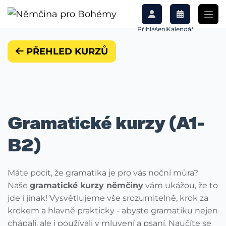
Přihlášení
Kalendář
PŘEHLED KURZŮ
Gramatické kurzy (A1-
B2)
Máte pocit, že gramatika je pro vás noční můra?
Naše
gramatické kurzy němčiny
vám ukážou, že to
jde i jinak! Vysvětlujeme vše srozumitelně, krok za
krokem a hlavně prakticky - abyste gramatiku nejen
chápali, ale i používali v mluvení a psaní. Naučíte se