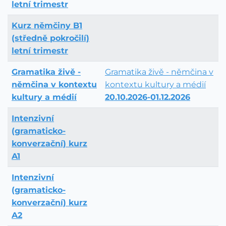
letní trimestr
Kurz němčiny B1
(středně pokročilí)
letní trimestr
Gramatika živě -
Gramatika živě - němčina v
němčina v kontextu
kontextu kultury a médií
kultury a médií
20.10.2026-01.12.2026
Intenzivní
(gramaticko-
konverzační) kurz
A1
Intenzivní
(gramaticko-
konverzační) kurz
A2