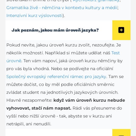
Gramatika živě - němčina v kontextu kultury a médií
;
Intenzivní kurz výslovnosti
).
Jak poznám, jakou mám úroveň jazyka?
Pokud nevíte, jakou úroveň kurzu zvolit, nezoufejte. Je
několik možností. Například si můžete udělat náš
Test
úrovně
. Ten vám napoví, jaká úroveň kurzu němčiny by
pro vás byla vhodná. Nebo se podívejte na oficiální
Společný evropský referenční rámec pro jazyky
. Tam se
můžete dočíst, co by měl podle oficiálních směrnic
zvládat student na jednotlivých jazykových úrovních.
Hlavně nezapomeňte:
když vám úroveň kurzu nebude
vyhovovat, stačí nám napsat.
Rádi vás přesuneme do
vyšší nebo nižší úrovně - tak, abyste se v kurzu ani
netrápili, ani nenudili.