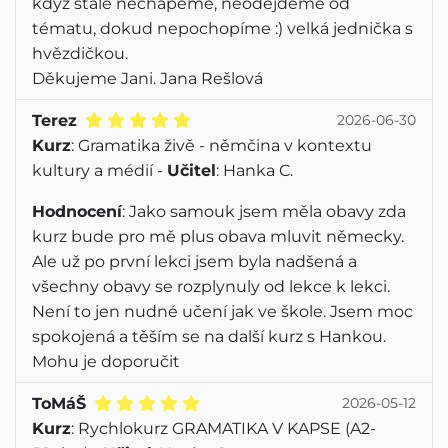
když stále nechápeme, neodejdeme od
tématu, dokud nepochopíme :) velká jednička s
hvězdičkou.
Děkujeme Jani. Jana Rešlová
Terez
2026-06-30
Kurz
: Gramatika živě - němčina v kontextu
kultury a médií -
Učitel
: Hanka C.
Hodnocení
: Jako samouk jsem měla obavy zda
kurz bude pro mě plus obava mluvit německy.
Ale už po první lekci jsem byla nadšená a
všechny obavy se rozplynuly od lekce k lekci.
Není to jen nudné učení jak ve škole. Jsem moc
spokojená a těším se na další kurz s Hankou.
Mohu je doporučit
ToMáŠ
2026-05-12
Kurz
: Rychlokurz GRAMATIKA V KAPSE (A2-