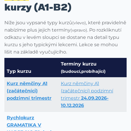
kurzy (A1-B2)
Níže jsou vypsané typy kurzů
, které pravidelně
(vlevo)
nabízíme plus jejich termíny
. Po rozkliknutí
(vpravo)
odkazu v levém sloupci se dostane na detail typu
kurzu s jeho typickými lekcemi. Lekce se mohou
lišit na základě vyučujícího.
Termíny kurzu
Typ kurzu
(budoucí,probíhající)
Kurz němčiny A1
Kurz němčiny A1
(začátečníci)
(začátečníci) podzimní
podzimní trimestr
trimestr
24.09.2026-
10.12.2026
Rychlokurz
GRAMATIKA V