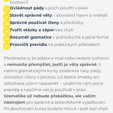
budoucí)
Ovládnout pády
a jejich použití v praxi
Stavět správné věty
– slovosled hlavní a vedlejší
Správně používat členy
a předložky
Tvořit otázky a zápor
bez chyb
Rozumět gramatice
v jednoduché a jasné formě
Procvičit pravidla
na praktických příkladech
Představte si, že píšete e-mail nebo vedete rozhovor
a
nemusíte přemýšlet, jestli je věta správně
. S
našimi gramatickými kurzy zvládnete časy, pády,
slovosled i členy s jistotou. Už žádné zmatky ani
zdlouhavé učení nazpaměť – ukážeme vám jasná
pravidla a naučíme vás je používat v praxi.
Gramatika už nebude překážkou, ale vaším
nástrojem
pro správné a sebevědomé vyjadřování.
Po absolvování kurzu budete mluvit i psát bez chyb