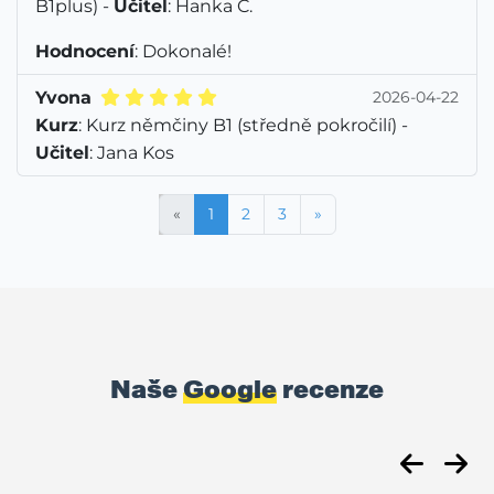
B1plus) -
Učitel
: Hanka C.
Hodnocení
: Dokonalé!
Yvona
2026-04-22
Kurz
: Kurz němčiny B1 (středně pokročilí) -
Učitel
: Jana Kos
«
1
2
3
»
Naše
Google
recenze