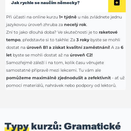
Jak rychle se naučím německy?
Při účasti na online kurzu
1× týdně
u nás zvládnete jednu
jazykovou úroveň zhruba za
necelý rok
.
Zní to jako dlouhá doba? Ve skutečnosti je to
raketové
tempo
, představte si to takhle: Za
3 roky
byste se mohli
dostat na
úroveň B1 a získat kvalitní zaměstnání!
A za
6
let
byste se mohli dostat až na
úroveň C2!
Samozřejmě záleží i na tom, kolik času věnujete
samostatné přípravě mezi lekcemi. Tu vám ale
pomůžeme maximálně zjednodušit a zefektivnit
- ať už
pomocí materiálů, nahrávek nebo podpory od lektorů.
Typy
kurzů: Gramatické