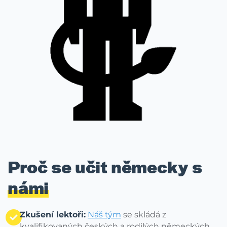
Proč se učit německy s
námi
Zkušení lektoři:
Náš tým
se skládá z
kvalifikovaných českých a rodilých německých