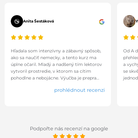
Anita Šestáková
Y
Hľadala som intenzívny a zábavný spôsob,
Od A d
ako sa naučiť nemecky, a tento kurz ma
přehle
úplne očaril. Mladý a nadšený tím lektorov
a vych
vytvoril prostredie, v ktorom sa cítim
se skvě
pohodlne a nebojácne. Výučba je prepra...
jednod
prohlédnout recenzi
Podpořte nás recenzí na google