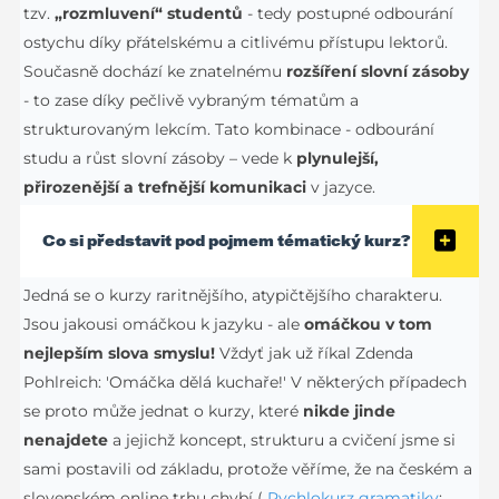
tzv.
„rozmluvení“ studentů
- tedy postupné odbourání
ostychu díky přátelskému a citlivému přístupu lektorů.
Současně dochází ke znatelnému
rozšíření slovní zásoby
- to zase díky pečlivě vybraným tématům a
strukturovaným lekcím. Tato kombinace - odbourání
studu a růst slovní zásoby – vede k
plynulejší,
přirozenější a trefnější komunikaci
v jazyce.
Co si představit pod pojmem tématický kurz?
Jedná se o kurzy raritnějšího, atypičtějšího charakteru.
Jsou jakousi omáčkou k jazyku - ale
omáčkou v tom
nejlepším slova smyslu!
Vždyť jak už říkal Zdenda
Pohlreich: 'Omáčka dělá kuchaře!' V některých případech
se proto může jednat o kurzy, které
nikde jinde
nenajdete
a jejichž koncept, strukturu a cvičení jsme si
sami postavili od základu, protože věříme, že na českém a
slovenském online trhu chybí (
Rychlokurz gramatiky
;