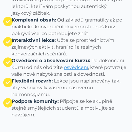
lektorů, kteří vám poskytnou autentický
jazykový zážitek.
Komplexní obsah:
Od základů gramatiky až po
praktické konverzační dovednosti - náš kurz
pokrývá vše, co potřebujete znát.
Interaktivní lekce:
Učte se prostřednictvím
zajímavých aktivit, hraní rolí a reálných
konverzačních scénářů.
Osvědčení o absolvování kurzu:
Po dokončení
kurzu od nás obdržíte
osvědčení
, které potvrzuje
vaše nově nabyté znalosti a dovednosti.
Flexibilní rozvrh:
Lekce jsou naplánovány tak,
aby vyhovovaly vašemu časovému
harmonogramu.
Podpora komunity:
Připojte se ke skupině
stejně smýšlejících studentů a motivujte se
navzájem.