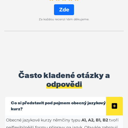
Zde
Za každou recenzi Vám děkujeme.
Často kladené otázky a
odpovědi
Co si představit pod pojmem obecný jazykový
kurz?
Obecné jazykové kurzy němčiny typu
A1, A2, B1, B2
tvoří
nejflexibilnější formu přípravy na jazyk. Obvykle zahrnují