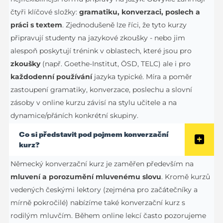
čtyři klíčové složky:
gramatiku, konverzaci, poslech a
práci s textem
. Zjednodušeně lze říci, že tyto kurzy
připravují studenty na jazykové zkoušky - nebo jim
alespoň poskytují trénink v oblastech, které jsou pro
zkoušky
(např. Goethe-Institut, ÖSD, TELC) ale i pro
každodenní používání
jazyka typické. Míra a poměr
zastoupení gramatiky, konverzace, poslechu a slovní
zásoby v online kurzu závisí na stylu učitele a na
dynamice/přáních konkrétní skupiny.
Co si představit pod pojmem konverzační
kurz?
Německý konverzační kurz je zaměřen především na
mluvení a porozumění mluvenému slovu
. Kromě kurzů
vedených českými lektory (zejména pro začátečníky a
mírně pokročilé) nabízíme také konverzační kurz s
rodilým mluvčím. Během online lekcí často pozorujeme