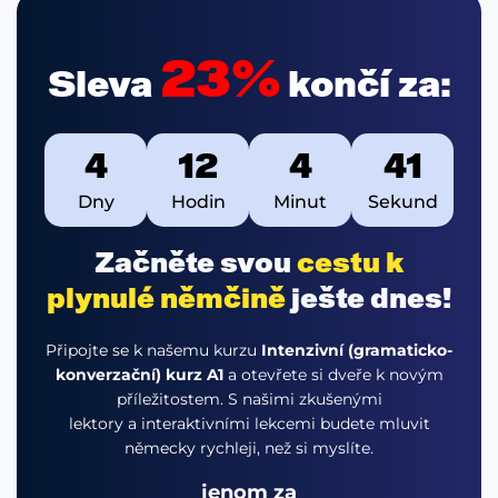
23%
Sleva
končí za:
4
12
4
40
Dny
Hodin
Minut
Sekund
Začněte svou
cestu k
plynulé němčině
ješte dnes!
Připojte se k našemu kurzu
Intenzivní (gramaticko-
konverzační) kurz A1
a otevřete si dveře k novým
příležitostem. S našimi zkušenými
lektory a interaktivními lekcemi budete mluvit
německy rychleji, než si myslíte.
jenom za