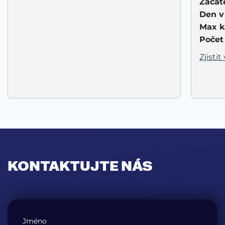
Začát
Den v
Max k
Počet 
Zjistit 
KONTAKTUJTE NÁS
Jméno