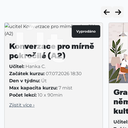
Út
Vyprodáno
Konverzace pro mírně
pokročilé (A2)
Učitel:
Hanka C.
Začátek kurzu:
07.07.2026 18:30
Den v týdnu:
Út
Max kapacita kurzu:
7 míst
Gra
Počet lekcí:
10 x 90min
něm
Zjistit více ›
kul
Učitel