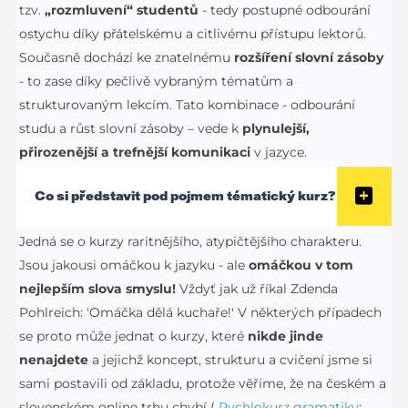
tzv.
„rozmluvení“ studentů
- tedy postupné odbourání
ostychu díky přátelskému a citlivému přístupu lektorů.
Současně dochází ke znatelnému
rozšíření slovní zásoby
- to zase díky pečlivě vybraným tématům a
strukturovaným lekcím. Tato kombinace - odbourání
studu a růst slovní zásoby – vede k
plynulejší,
přirozenější a trefnější komunikaci
v jazyce.
Co si představit pod pojmem tématický kurz?
Jedná se o kurzy raritnějšího, atypičtějšího charakteru.
Jsou jakousi omáčkou k jazyku - ale
omáčkou v tom
nejlepším slova smyslu!
Vždyť jak už říkal Zdenda
Pohlreich: 'Omáčka dělá kuchaře!' V některých případech
se proto může jednat o kurzy, které
nikde jinde
nenajdete
a jejichž koncept, strukturu a cvičení jsme si
sami postavili od základu, protože věříme, že na českém a
slovenském online trhu chybí (
Rychlokurz gramatiky
;