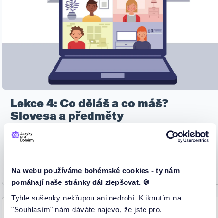
Lekce 4: Co děláš a co máš?
Slovesa a předměty
Popis běžných činností.
Trvání:
120 min
Na webu používáme bohémské cookies - ty nám
Max počet míst:
12
pomáhají naše stránky dál zlepšovat. 🍪
Tyhle sušenky nekřupou ani nedrobí. Kliknutím na
"Souhlasím" nám dáváte najevo, že jste pro.