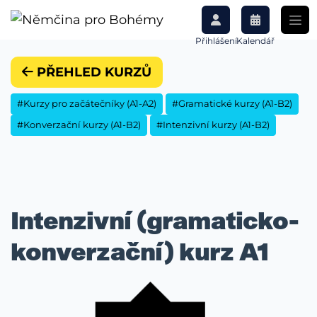
Přihlášení
Kalendář
PŘEHLED KURZŮ
#Kurzy pro začátečníky (A1-A2)
#Gramatické kurzy (A1-B2)
#Konverzační kurzy (A1-B2)
#Intenzivní kurzy (A1-B2)
Intenzivní (gramaticko-
konverzační) kurz A1