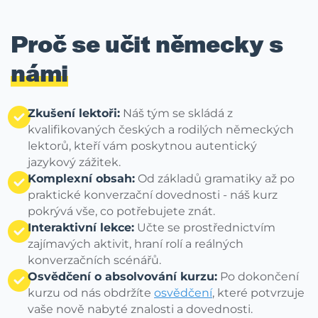
Proč se učit německy s
námi
Zkušení lektoři:
Náš tým se skládá z
kvalifikovaných českých a rodilých německých
lektorů, kteří vám poskytnou autentický
jazykový zážitek.
Komplexní obsah:
Od základů gramatiky až po
praktické konverzační dovednosti - náš kurz
pokrývá vše, co potřebujete znát.
Interaktivní lekce:
Učte se prostřednictvím
zajímavých aktivit, hraní rolí a reálných
konverzačních scénářů.
Osvědčení o absolvování kurzu:
Po dokončení
kurzu od nás obdržíte
osvědčení
, které potvrzuje
vaše nově nabyté znalosti a dovednosti.