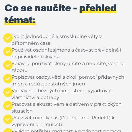
Co se naučíte -
přehled
témat:
Tvořit jednoduché a smysluplné věty v
přítomném čase
Používat osobní zájmena a časovat pravidelná i
nepravidelná slovesa
Správně používat členy určité a neurčité, včetně
záporu
Popisovat osoby, věci a okolí pomocí přídavných
jmen a rodů podstatných jmen
Vyprávět o běžných činnostech, vyjadřovat
vlastnictví a potřeby
Pracovat s akuzativem a dativem v praktických
situacích
Používat minulý čas (Präteritum a Perfekt) k
vyprávění o minulosti
Vyjádřit potřebu, možnost a povinnost pomocí