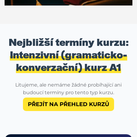
Nejbližší termíny kurzu:
Intenzivní (gramaticko-
konverzační) kurz A1
Litujeme, ale nemáme žádné probíhající ani
budoucí termíny pro tento typ kurzu.
PŘEJÍT NA PŘEHLED KURZŮ