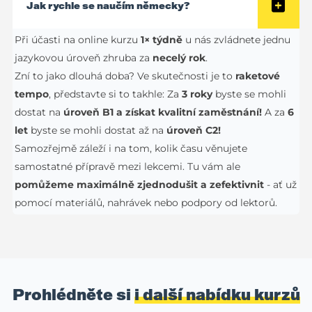
Jak rychle se naučím německy?
Při účasti na online kurzu
1× týdně
u nás zvládnete jednu
jazykovou úroveň zhruba za
necelý rok
.
Zní to jako dlouhá doba? Ve skutečnosti je to
raketové
tempo
, představte si to takhle: Za
3 roky
byste se mohli
dostat na
úroveň B1 a získat kvalitní zaměstnání!
A za
6
let
byste se mohli dostat až na
úroveň C2!
Samozřejmě záleží i na tom, kolik času věnujete
samostatné přípravě mezi lekcemi. Tu vám ale
pomůžeme maximálně zjednodušit a zefektivnit
- ať už
pomocí materiálů, nahrávek nebo podpory od lektorů.
Prohlédněte si
i další nabídku kurzů