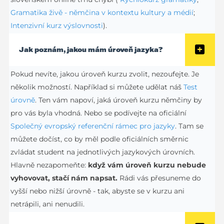
Gramatika živě - němčina v kontextu kultury a médií
;
Intenzivní kurz výslovnosti
).
Jak poznám, jakou mám úroveň jazyka?
Pokud nevíte, jakou úroveň kurzu zvolit, nezoufejte. Je
několik možností. Například si můžete udělat náš
Test
úrovně
. Ten vám napoví, jaká úroveň kurzu němčiny by
pro vás byla vhodná. Nebo se podívejte na oficiální
Společný evropský referenční rámec pro jazyky
. Tam se
můžete dočíst, co by měl podle oficiálních směrnic
zvládat student na jednotlivých jazykových úrovních.
Hlavně nezapomeňte:
když vám úroveň kurzu nebude
vyhovovat, stačí nám napsat.
Rádi vás přesuneme do
vyšší nebo nižší úrovně - tak, abyste se v kurzu ani
netrápili, ani nenudili.