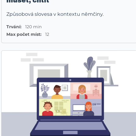
muset, chtít
Způsobová slovesa v kontextu němčiny.
Trvání:
120 min
Max počet míst:
12