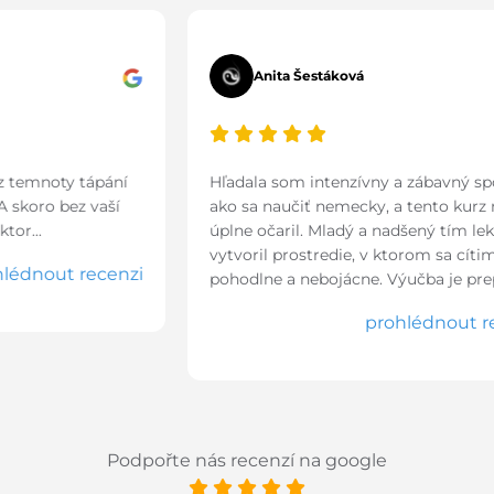
Anita Šestáková
Y
Hľadala som intenzívny a zábavný spôsob,
Od A d
ako sa naučiť nemecky, a tento kurz ma
přehle
úplne očaril. Mladý a nadšený tím lektorov
a vych
vytvoril prostredie, v ktorom sa cítim
se skvě
pohodlne a nebojácne. Výučba je prepra...
jednod
prohlédnout recenzi
Podpořte nás recenzí na google