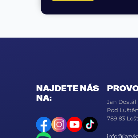
NAJDETE NÁS
PROVO
NA:
Jan Dostál
Pod Luště
789 83 Lošt
info@jazy