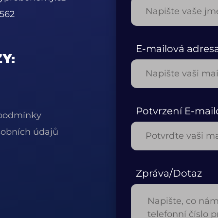
562
E-mailová adres
Y:
Potvrzení E-mail
podmínky
obních údajů
Zpráva/Dotaz