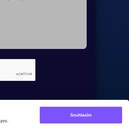

Souhlasím
 pro.