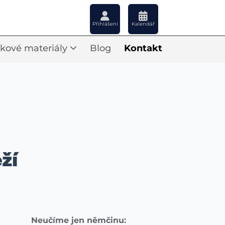
Přihlášení
Kalendář
kové materiály
Blog
Kontakt
ží
Neučíme jen němčinu: