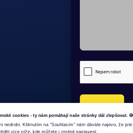
ODESLAT
ké cookies - ty nám pomáhají naše stránky dál zlepšovat. 
i nedrobí. Kliknutím na "Souhlasím" nám dáváte najevo, že jste
dět více níže, kde můžete i změnit nastavení.