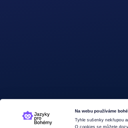
Na webu používáme bohéms
Tyhle sušenky nekřupou an
O cookies se můžete dozvě