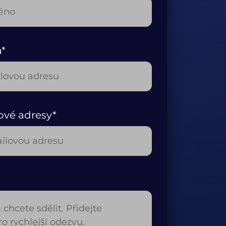
a*
ové adresy*