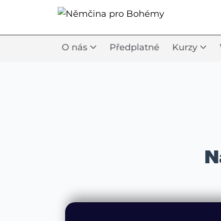
O nás
Předplatné
Kurzy
N