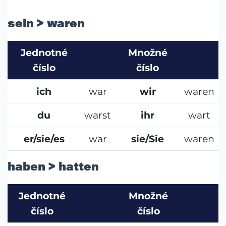
sein > waren
Jednotné
Množné
číslo
číslo
ich
war
wir
waren
du
warst
ihr
wart
er/sie/es
war
sie/Sie
waren
haben > hatten
Jednotné
Množné
číslo
číslo