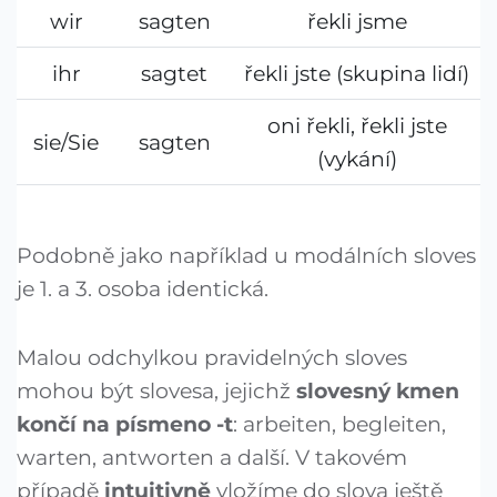
wir
sagten
řekli jsme
ihr
sagtet
řekli jste (skupina lidí)
oni řekli, řekli jste
sie/Sie
sagten
(vykání)
Podobně jako například u modálních sloves
je 1. a 3. osoba identická.
Malou odchylkou pravidelných sloves
mohou být slovesa, jejichž
slovesný kmen
končí na písmeno -t
: arbeiten, begleiten,
warten, antworten a další. V takovém
případě
intuitivně
vložíme do slova ještě