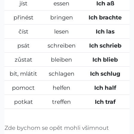
jíst
essen
Ich aß
přinést
bringen
Ich brachte
číst
lesen
Ich las
psát
schreiben
Ich schrieb
zůstat
bleiben
Ich blieb
bít, mlátit
schlagen
Ich schlug
pomoct
helfen
Ich half
potkat
treffen
Ich traf
Zde bychom se opět mohli všimnout