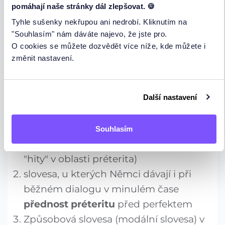
U nepravidelných sloves není mnoho
pomáhají naše stránky dál zlepšovat. 🍪
pomoci. Kdo je chce ovládat, musí se je
Tyhle sušenky nekřupou ani nedrobí. Kliknutím na
"Souhlasím" nám dáváte najevo, že jste pro.
naučit. Naši tabulku s nepravidelnými
O cookies se můžete dozvědět více níže, kde můžete i
slovesy najdete zde:
nepravidelná slovesa
změnit nastavení.
minulý čas
Problematika préterita a nepravidelných
Další nastavení
sloves by se dala rozdělit na tyto kapitoly:
Souhlasím
pomocná slovesa (ty obsahují největší
"hity" v oblasti préterita)
slovesa, u kterých Němci dávají i při
běžném dialogu v minulém čase
přednost préteritu
před perfektem
Způsobová slovesa (modální slovesa) v