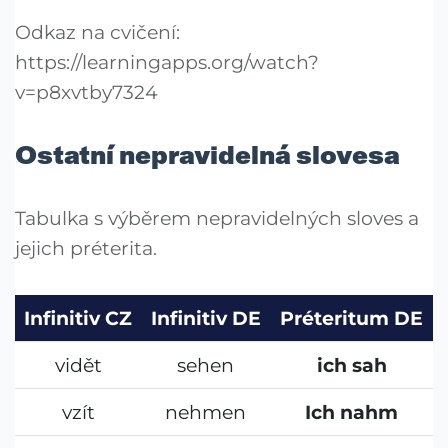
Odkaz na cvičení:
https://learningapps.org/watch?
v=p8xvtby7324
Ostatní nepravidelná slovesa
Tabulka s výběrem nepravidelných sloves a
jejich préterita.
Infinitiv CZ
Infinitiv DE
Préteritum DE
vidět
sehen
ich sah
vzít
nehmen
Ich nahm