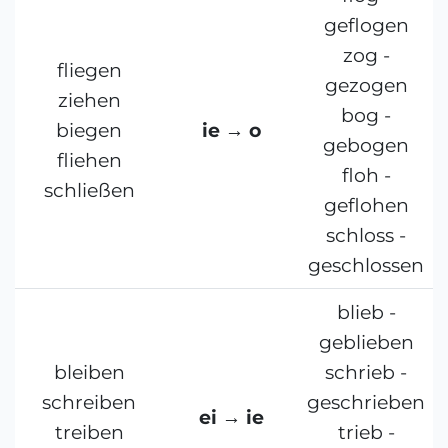
geflogen
zog -
fliegen
gezogen
ziehen
bog -
biegen
ie → o
gebogen
fliehen
floh -
schließen
geflohen
schloss -
geschlossen
blieb -
geblieben
bleiben
schrieb -
schreiben
geschrieben
ei → ie
treiben
trieb -