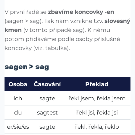
V první řadě se
zbavíme koncovky -en
(sagen > sag). Tak nám vznikne tzv.
slovesný
kmen
(v tomto případě sag). K němu
potom přidáváme podle osoby příslušné
koncovky (viz. tabulka).
sagen > sag
Osoba
Časování
Překlad
ich
sagte
řekl jsem, řekla jsem
du
sagtest
řekl jsi, řekla jsi
er/sie/es
sagte
řekl, řekla, řeklo