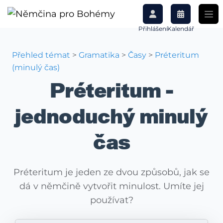
Přihlášení
Kalendář
Přehled témat
>
Gramatika
>
Časy
>
Préteritum
(minulý čas)
Préteritum -
jednoduchý minulý
čas
Préteritum je jeden ze dvou způsobů, jak se
dá v němčině vytvořit minulost. Umíte jej
používat?