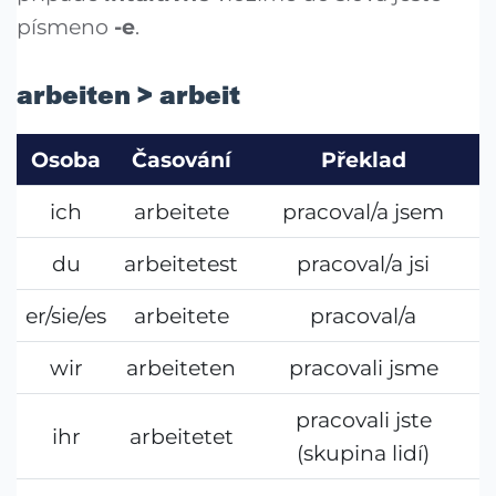
písmeno
-e
.
arbeiten > arbeit
Osoba
Časování
Překlad
ich
arbeitete
pracoval/a jsem
du
arbeitetest
pracoval/a jsi
er/sie/es
arbeitete
pracoval/a
wir
arbeiteten
pracovali jsme
pracovali jste
ihr
arbeitetet
(skupina lidí)