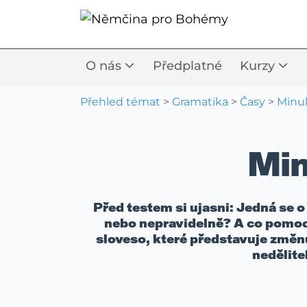
O nás
Předplatné
Kurzy
Přehled témat
>
Gramatika
>
Časy
>
Minul
Min
Před testem si ujasni: Jedná se o
nebo nepravidelně? A co pomoc
sloveso, které představuje změnu
nedělite