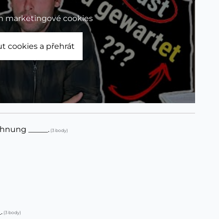
m marketingové cookies
t cookies a přehrát
Wohnung _____.
(3 body)
.
(3 body)