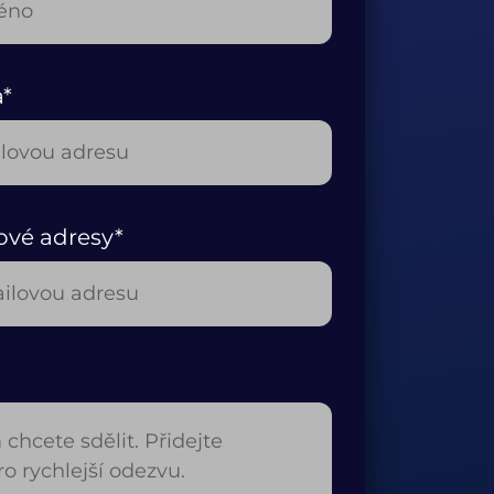
a*
ové adresy*