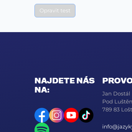
Opravit test
NAJDETE NÁS
PROVO
NA:
Jan Dostál
Pod Luště
789 83 Lošt
info@jazy