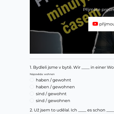
Přijměte prosí
přijmou
1. Bydleli jsme v bytě. Wir ____ in einer 
Nápověda: wohnen
haben / gewohnt
haben / gewohnen
sind / gewohnt
sind / gewohnen
2. Už jsem to udělal. Ich ____ es schon ____