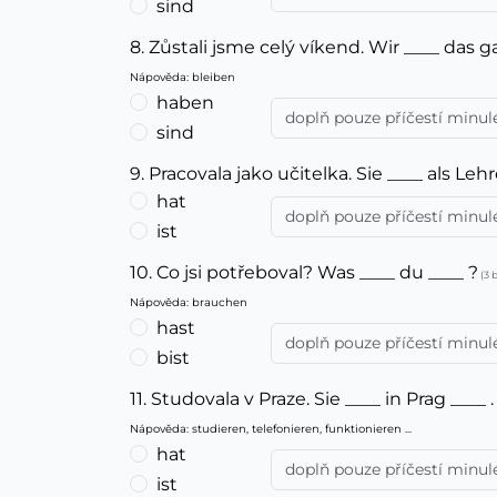
sind
8. Zůstali jsme celý víkend. Wir ____ das
Nápověda: bleiben
haben
sind
9. Pracovala jako učitelka. Sie ____ als Lehr
hat
ist
10. Co jsi potřeboval? Was ____ du ____ ?
(3 
Nápověda: brauchen
hast
bist
11. Studovala v Praze. Sie ____ in Prag ____ .
Nápověda: studieren, telefonieren, funktionieren ...
hat
ist