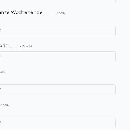
 ganze Wochenende ____ .
(3 body)
erin ____ .
(3 body)
body)
(3 body)