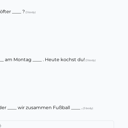
 öfter ____ ?
(3 body)
 ____ am Montag ____ . Heute kochst du!
(3 body)
inder ____ wir zusammen Fußball ____ .
(3 body)