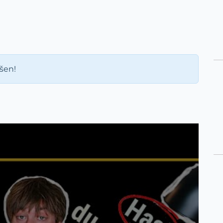
ášen!