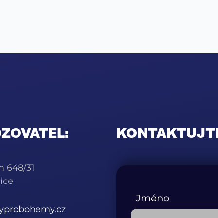
ZOVATEL:
KONTAKTUJT
m 648/31
ice
Jméno
kyprobohemy.cz