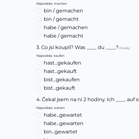
Nápověda: machen
bin / gemachen
bin / gemacht
habe / gemachen
habe / gemacht
3. Co jsi koupil? Was ____ du ____?
(3 body)
Nápověda: kaufen
hast...gekaufen
hast...gekauft
bist...gekaufen
bist...gekauft
4. Čekal jsem na ni 2 hodiny. Ich ____ auf 
Nápověda: warten
habe...gewartet
habe...gewarten
bin...gewartet