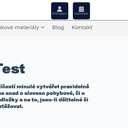
Přihlášení
Kalendář
kové materiály
Blog
Kontakt
Test
říčestí minulé vytvářet pravidelně
 snad o sloveso pohybové, či o
žky a na to, jsou-li dělitelné či
ztěžovat.