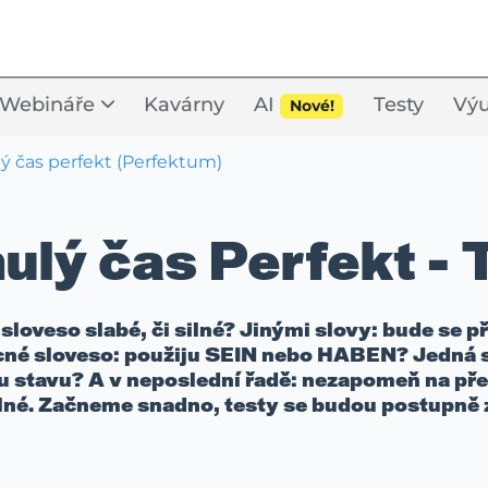
Webináře
Kavárny
AI
Testy
Výu
Nové!
ý čas perfekt (Perfektum)
ulý čas Perfekt - 
 sloveso slabé, či silné? Jinými slovy: bude se p
né sloveso: použiju SEIN nebo HABEN? Jedná se
 stavu? A v neposlední řadě: nezapomeň na předlo
lné. Začneme snadno, testy se budou postupně 