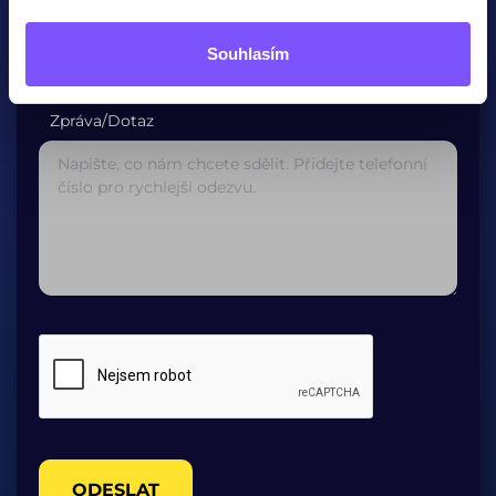
Potvrzení E-mailové adresy*
Souhlasím
Zpráva/Dotaz
ODESLAT