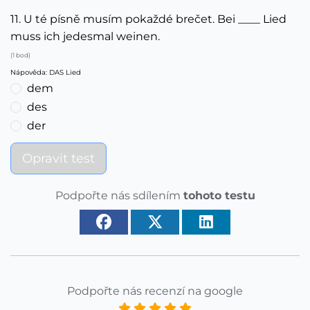
11. U té písně musím pokaždé brečet. Bei ____ Lied
muss ich jedesmal weinen.
(1 bod)
Nápověda: DAS Lied
dem
des
der
Opravit test
Podpořte nás sdílením
tohoto testu
Podpořte nás recenzí na google