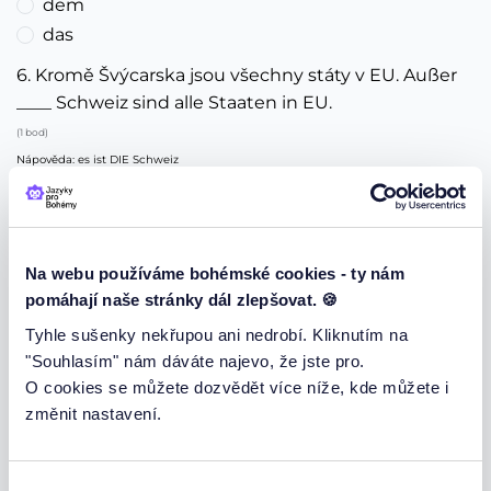
dem
das
6. Kromě Švýcarska jsou všechny státy v EU. Außer
____ Schweiz sind alle Staaten in EU.
(1 bod)
Nápověda: es ist DIE Schweiz
dem
der
die
Na webu používáme bohémské cookies - ty nám
7. Podle programu by ten film měl každou chvílí
pomáhají naše stránky dál zlepšovat. 🍪
začít. Nach ____ Programm sollte der Film in jedem
Tyhle sušenky nekřupou ani nedrobí. Kliknutím na
Augenblick anfangen.
"Souhlasím" nám dáváte najevo, že jste pro.
(1 bod)
O cookies se můžete dozvědět více níže, kde můžete i
Nápověda: das Programm
změnit nastavení.
das
des
dem