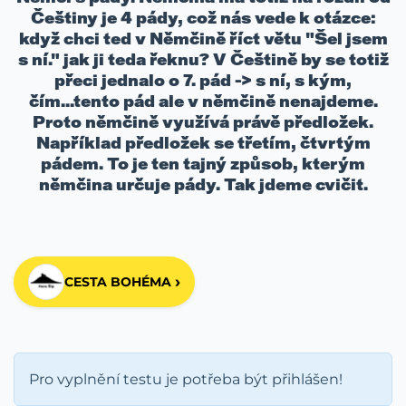
Češtiny je 4 pády, což nás vede k otázce:
když chci ted v Němčině říct větu "Šel jsem
s ní." jak ji teda řeknu? V Češtině by se totiž
přeci jednalo o 7. pád -> s ní, s kým,
čím...tento pád ale v němčině nenajdeme.
Proto němčině využívá právě předložek.
Například předložek se třetím, čtvrtým
pádem. To je ten tajný způsob, kterým
němčina určuje pády. Tak jdeme cvičit.
›
CESTA BOHÉMA
Pro vyplnění testu je potřeba být přihlášen!