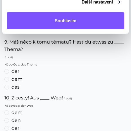
Další nastavení
8. Jedu z práce. Ich fahre von ____ Arbeit.
(1 bod)
das
Souhlasím
die
der
9. Máš něco k tomu tématu? Hast du etwas zu ____
Thema?
(1 bod)
Nápověda: das Thema
der
dem
das
10. Z cesty! Aus ____ Weg!
(1 bod)
Nápověda: der Weg
dem
den
der