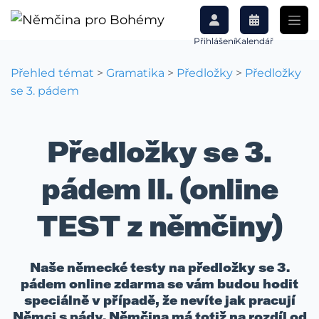
Přihlášení
Kalendář
Přehled témat
>
Gramatika
>
Předložky
>
Předložky
se 3. pádem
Předložky se 3.
pádem II. (online
TEST z němčiny)
Naše německé testy na předložky se 3.
pádem online zdarma se vám budou hodit
speciálně v případě, že nevíte jak pracují
Němci s pády. Němčina má totiž na rozdíl od