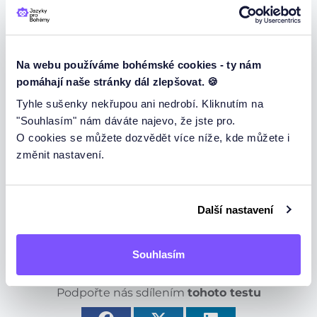
9. Wir kennen dich ____ nicht!
(1 bod)
aber
sondern
Na webu používáme bohémské cookies - ty nám
pomáhají naše stránky dál zlepšovat. 🍪
10. Sie sind keine Rockband, ____ eine Popband.
(1 bod)
aber
Tyhle sušenky nekřupou ani nedrobí. Kliknutím na
"Souhlasím" nám dáváte najevo, že jste pro.
sondern
O cookies se můžete dozvědět více níže, kde můžete i
11. Sie sind keine Rock-Band, ____ ich mag sie
změnit nastavení.
trotzdem.
(1 bod)
aber
Další nastavení
sondern
Opravit test
Souhlasím
Podpořte nás sdílením
tohoto testu