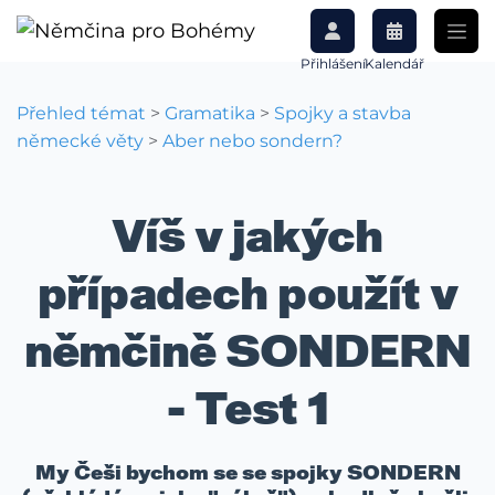
Přihlášení
Kalendář
Přehled témat
>
Gramatika
>
Spojky a stavba
německé věty
>
Aber nebo sondern?
Víš v jakých
případech použít v
němčině SONDERN
- Test 1
My Češi bychom se se spojky SONDERN