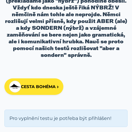
(překládáme jako "nýbrž") pohodlně obešli.
Vždyť kdo dneska ještě řiká NÝBRŽ! V
němčině nám tohle ale neprojde. Němci
rozlišují velmi přísně, kdy použit ABER (ale)
a kdy SONDERN (nýbrž) a vzájemné
zaměňování se bere nejen jako gramatická,
ale i komunikativní hrubka. Nauč se proto
pomocí našich testů rozlišovat "aber a
sondern" správně.
›
CESTA BOHÉMA
Pro vyplnění testu je potřeba být přihlášen!