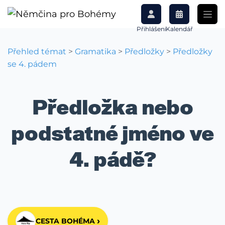
Přihlášení
Kalendář
Přehled témat
>
Gramatika
>
Předložky
>
Předložky
se 4. pádem
Předložka nebo
podstatné jméno ve
4. pádě?
›
CESTA BOHÉMA