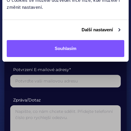
O cookies se můžete dozvědět více níže, kde můžete i
změnit nastavení.
Jméno
Další nastavení
E-mailová adresa*
Souhlasím
Potvrzení E-mailové adresy*
Zpráva/Dotaz