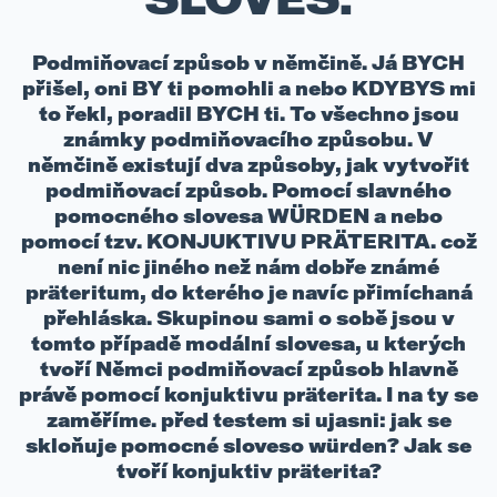
Podmiňovací způsob v němčině. Já BYCH
přišel, oni BY ti pomohli a nebo KDYBYS mi
to řekl, poradil BYCH ti. To všechno jsou
známky podmiňovacího způsobu. V
němčině existují dva způsoby, jak vytvořit
podmiňovací způsob. Pomocí slavného
pomocného slovesa WÜRDEN a nebo
pomocí tzv. KONJUKTIVU PRÄTERITA. což
není nic jiného než nám dobře známé
präteritum, do kterého je navíc přimíchaná
přehláska. Skupinou sami o sobě jsou v
tomto případě modální slovesa, u kterých
tvoří Němci podmiňovací způsob hlavně
právě pomocí konjuktivu präterita. I na ty se
zaměříme. před testem si ujasni: jak se
skloňuje pomocné sloveso würden? Jak se
tvoří konjuktiv präterita?