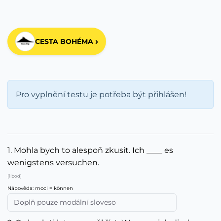
›
CESTA BOHÉMA
Pro vyplnění testu je potřeba být přihlášen!
1. Mohla bych to alespoň zkusit. Ich ____ es
wenigstens versuchen.
(1 bod)
Nápověda: moci = können