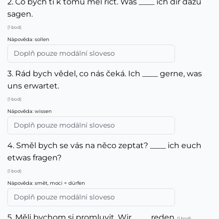
2. Co bych ti k tomu měl říct. Was ____ ich dir dazu
sagen.
(1 bod)
Nápověda: sollen
3. Rád bych vědel, co nás čeká. Ich ____ gerne, was
uns erwartet.
(1 bod)
Nápověda: wissen
4. Směl bych se vás na něco zeptat? ____ ich euch
etwas fragen?
(1 bod)
Nápověda: smět, moci = dürfen
5. Měli bychom si promluvit. Wir ____ reden.
(1 bod)