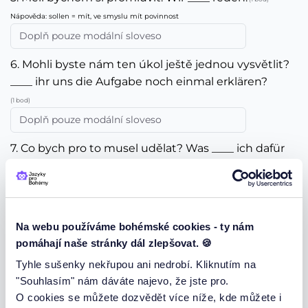
Nápověda: sollen = mít, ve smyslu mít povinnost
6. Mohli byste nám ten úkol ještě jednou vysvětlit?
____ ihr uns die Aufgabe noch einmal erklären?
(1 bod)
7. Co bych pro to musel udělat? Was ____ ich dafür
tun?
(1 bod)
Na webu používáme bohémské cookies - ty nám
8. Kdybych jen věděla, jak se jmenoval. Wenn ich
pomáhají naše stránky dál zlepšovat. 🍪
nur ____ , wie er hießte.
Tyhle sušenky nekřupou ani nedrobí. Kliknutím na
(1 bod)
"Souhlasím" nám dáváte najevo, že jste pro.
O cookies se můžete dozvědět více níže, kde můžete i