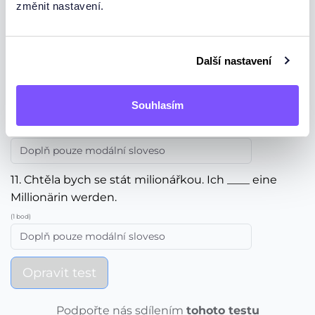
změnit nastavení.
9. Mohl by člověk dneska stavět pyramidy? ____
man heute Pyramiden bauen?
(1 bod)
Další nastavení
10. Musel bys mi říct pravdu. Du müsstest mir die
Souhlasím
Wahrheit sagen.
(1 bod)
11. Chtěla bych se stát milionářkou. Ich ____ eine
Millionärin werden.
(1 bod)
Opravit test
Podpořte nás sdílením
tohoto testu