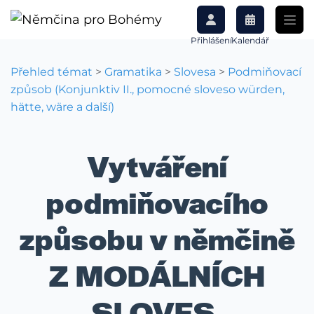
Přihlášení
Kalendář
Přehled témat
>
Gramatika
>
Slovesa
>
Podmiňovací
způsob (Konjunktiv II., pomocné sloveso würden,
hätte, wäre a další)
Vytváření
podmiňovacího
způsobu v němčině
Z MODÁLNÍCH
SLOVES.