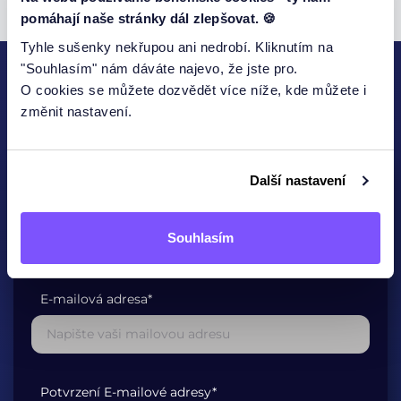
pomáhají naše stránky dál zlepšovat. 🍪
Tyhle sušenky nekřupou ani nedrobí. Kliknutím na
"Souhlasím" nám dáváte najevo, že jste pro.
O cookies se můžete dozvědět více níže, kde můžete i
KONTAKTUJTE NÁS
změnit nastavení.
Další nastavení
Jméno
Souhlasím
E-mailová adresa*
Potvrzení E-mailové adresy*