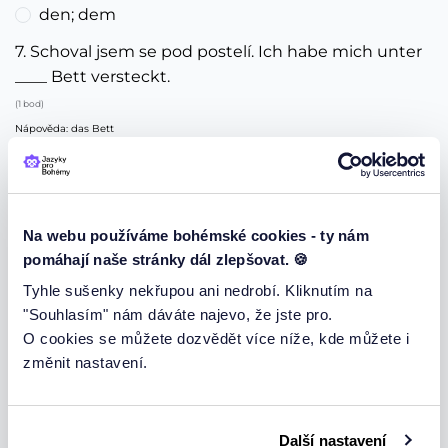
den; dem
7. Schoval jsem se pod postelí. Ich habe mich unter
____ Bett versteckt.
(1 bod)
Nápověda: das Bett
dem
das
die
Na webu používáme bohémské cookies - ty nám
8. Schoval jsem se pod postel. Ich habe mich unter
pomáhají naše stránky dál zlepšovat. 🍪
____ Bett versteckt.
Tyhle sušenky nekřupou ani nedrobí. Kliknutím na
(1 bod)
"Souhlasím" nám dáváte najevo, že jste pro.
dem
O cookies se můžete dozvědět více níže, kde můžete i
das
změnit nastavení.
die
9. Ta hádka vznikla mezi oběma politickými
stranami. Der Streit entstand zwischen ____ beiden
Další nastavení