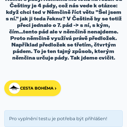
Češtiny je 4 pády, což nás vede k otázce:
když chci ted v Němčině říct větu "Šel jsem
s ní." jak ji teda řeknu? V Češtině by se totiž
přeci jednalo o 7. pád -> s ní, s kým,
čím...tento pád ale v němčině nenajdeme.
Proto němčině využívá právě předložek.
Například předložek se třetím, čtvrtým
pádem. To je ten tajný způsob, kterým
němčina určuje pády. Tak jdeme cvičit.
›
CESTA BOHÉMA
Pro vyplnění testu je potřeba být přihlášen!