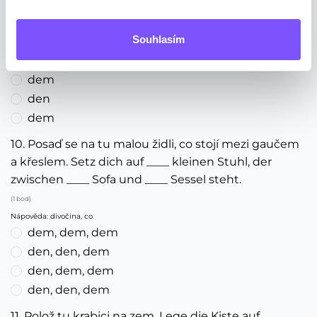
Parteien.
(1 bod)
Souhlasím
Nápověda: je to mn.č.
der
dem
den
dem
10. Posaď se na tu malou židli, co stojí mezi gaučem
a křeslem. Setz dich auf ____ kleinen Stuhl, der
zwischen ____ Sofa und ____ Sessel steht.
(1 bod)
Nápověda: divočina, co
dem, dem, dem
den, den, dem
den, dem, dem
den, den, dem
11. Polož tu krabici na zem. Lege die Kiste auf ____