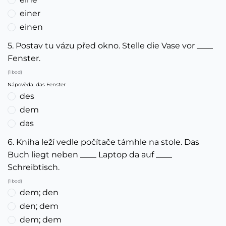
einer
einen
5. Postav tu vázu před okno. Stelle die Vase vor ____
Fenster.
(1 bod)
Nápověda: das Fenster
des
dem
das
6. Kniha leží vedle počítače támhle na stole. Das
Buch liegt neben ____ Laptop da auf ____
Schreibtisch.
(1 bod)
dem; den
den; dem
dem; dem