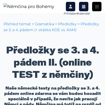
Přihlášení
Kalendář
Přehled témat
>
Gramatika
>
Předložky
>
Předložky
se 3. a 4. pádem (+ otázka KDE vs. KAM)
Předložky se 3. a 4.
pádem II. (online
TEST z němčiny)
Naše německé testy na předložky se 3. a 4.
pádem online zdarma se vám budou hocadit
speciálně v případě, že nevíte jak pracují
Němci s pády. Němčina má totiž na rozdíl od