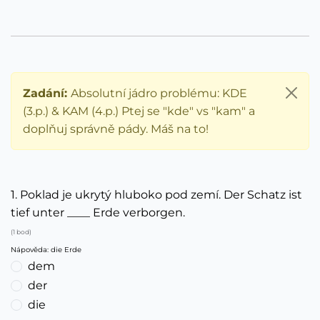
Zadání:
Absolutní jádro problému: KDE
(3.p.) & KAM (4.p.) Ptej se "kde" vs "kam" a
doplňuj správně pády. Máš na to!
1. Poklad je ukrytý hluboko pod zemí. Der Schatz ist
tief unter ____ Erde verborgen.
(1 bod)
Nápověda: die Erde
dem
der
die