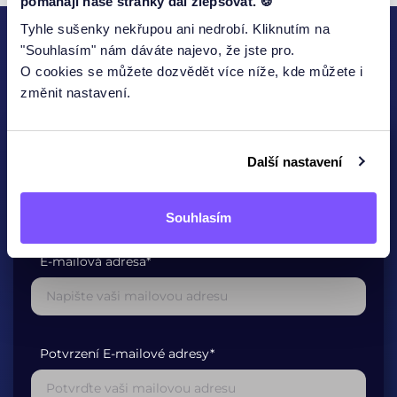
pomáhají naše stránky dál zlepšovat. 🍪
Tyhle sušenky nekřupou ani nedrobí. Kliknutím na
"Souhlasím" nám dáváte najevo, že jste pro.
KONTAKTUJTE NÁS
O cookies se můžete dozvědět více níže, kde můžete i
změnit nastavení.
Další nastavení
Jméno
Souhlasím
E-mailová adresa*
Potvrzení E-mailové adresy*