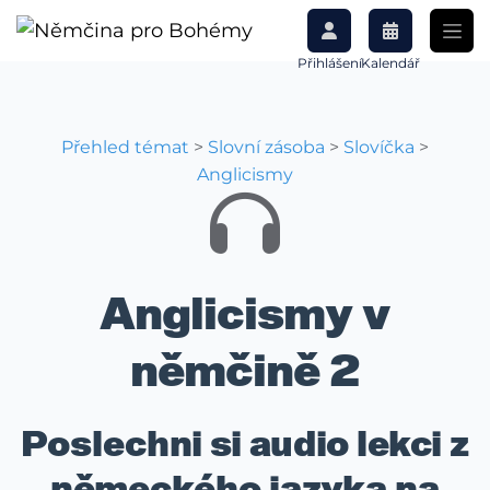
Přihlášení
Kalendář
Přehled témat
>
Slovní zásoba
>
Slovíčka
>
Anglicismy
Anglicismy v
němčině 2
Poslechni si audio lekci z
německého jazyka na