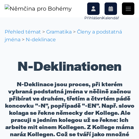
Přihlášení
Kalendář
Přehled témat
>
Gramatika
>
Členy a podstatná
jména
>
N-deklinace
N-Deklinationen
N-Deklinace jsou proces, při kterém
vybraná podstatná jména v něčině začnou
přibírat ve druhém, třetím a čtvrtém pádě
koncovku "-N", popřípadě "-EN". Např. slovo
kolaga se řekne německy der Kollege. Ale
pracuji s jedním kolegou už se řekne: Ich
arbeite mit einem Kollegen. Z Kollege máma
naráz Kollegen. Což se tváří jako množné