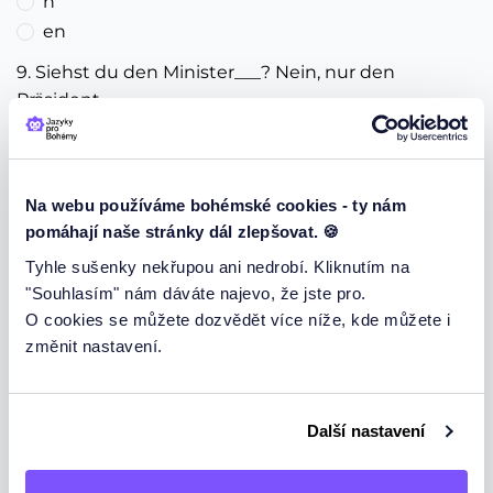
n
en
9. Siehst du den Minister___? Nein, nur den
Präsident___ .
(2 body)
-/-
-/en
Na webu používáme bohémské cookies - ty nám
en/-
pomáhají naše stránky dál zlepšovat. 🍪
en/en
Tyhle sušenky nekřupou ani nedrobí. Kliknutím na
10. Das ist das Auto meines Neffe___ .
(1 bod)
"Souhlasím" nám dáváte najevo, že jste pro.
-
O cookies se můžete dozvědět více níže, kde můžete i
n
změnit nastavení.
11. Der Löwe___ jagte den Affe___ durch den ganzen
Zoo.
Další nastavení
(2 body)
-/-