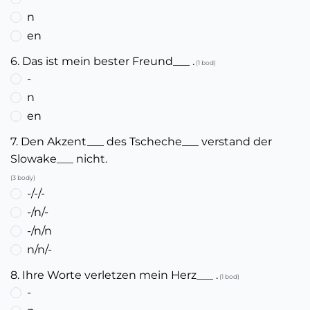
n
en
6. Das ist mein bester Freund___ .
(1 bod)
-
n
en
7. Den Akzent___ des Tscheche___ verstand der
Slowake___ nicht.
(3 body)
-/-/-
-/n/-
-/n/n
n/n/-
8. Ihre Worte verletzen mein Herz___ .
(1 bod)
-