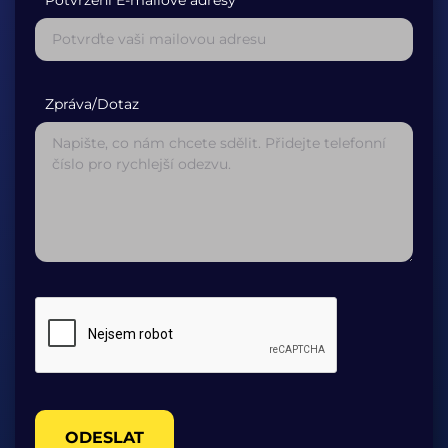
Potvrzení E-mailové adresy*
Zpráva/Dotaz
ODESLAT