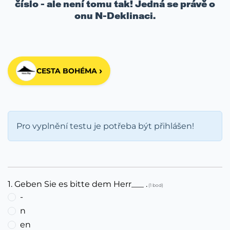
číslo - ale není tomu tak! Jedná se právě o
onu N-Deklinaci.
›
CESTA BOHÉMA
Pro vyplnění testu je potřeba být přihlášen!
1. Geben Sie es bitte dem Herr___ .
(1 bod)
-
n
en