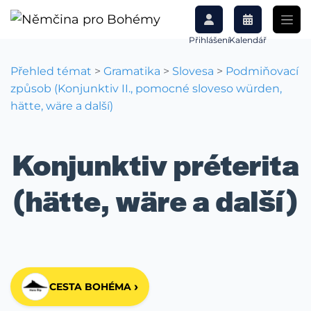
Přihlášení
Kalendář
Přehled témat
>
Gramatika
>
Slovesa
>
Podmiňovací
způsob (Konjunktiv II., pomocné sloveso würden,
hätte, wäre a další)
Konjunktiv préterita
(hätte, wäre a další)
›
CESTA BOHÉMA