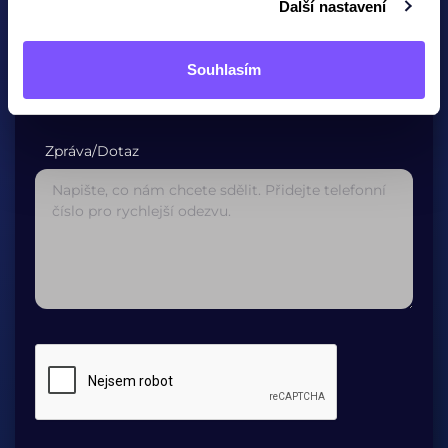
Další nastavení
Potvrzení E-mailové adresy*
Souhlasím
Zpráva/Dotaz