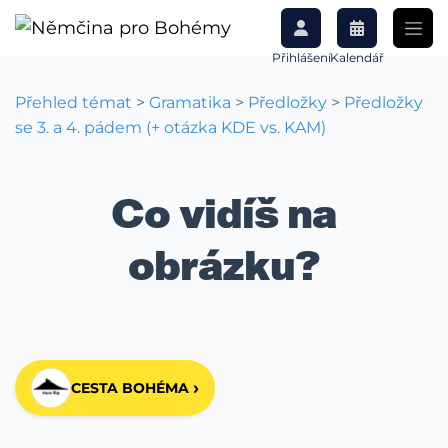
Přihlášení
Kalendář
Přehled témat
>
Gramatika
>
Předložky
>
Předložky
se 3. a 4. pádem (+ otázka KDE vs. KAM)
Co vidíš na
obrázku?
›
CESTA BOHÉMA