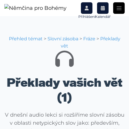
Přihlášení
Kalendář
Přehled témat
>
Slovní zásoba
>
Fráze
>
Překlady
vět
Překlady vašich vět
(1)
V dnešní audio lekci si rozšíříme slovní zásobu
v oblasti netypických slov jako: především,