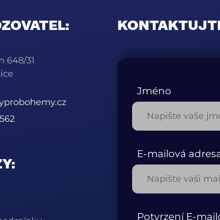
ZOVATEL:
KONTAKTUJT
m 648/31
ice
Jméno
kyprobohemy.cz
562
E-mailová adres
Y:
Potvrzení E-mail