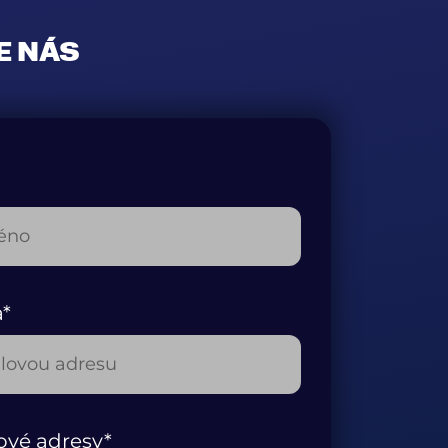
E NÁS
a*
ové adresy*