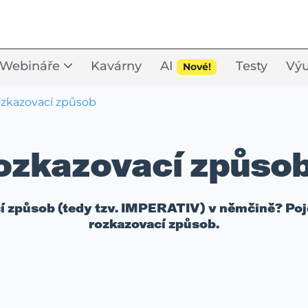
Webináře
Kavárny
AI
Testy
Výu
Nové!
zkazovací způsob
ozkazovací způsob
í způsob (tedy tzv. IMPERATIV) v němčině? Pojďt
rozkazovací způsob.