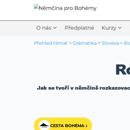
O nás
Předplatné
Kurzy
Přehled témat
>
Gramatika
>
Slovesa
>
Ro
R
Jak se tvoří v němčině rozkazovac
›
CESTA BOHÉMA