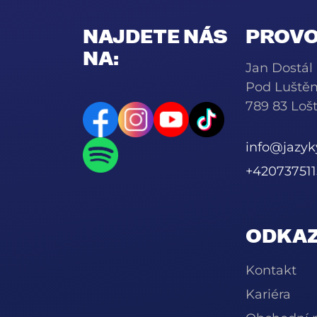
NAJDETE NÁS
PROVO
NA:
Jan Dostál
Pod Luště
789 83 Lošt
info@jazy
+420737511
ODKAZ
Kontakt
Kariéra