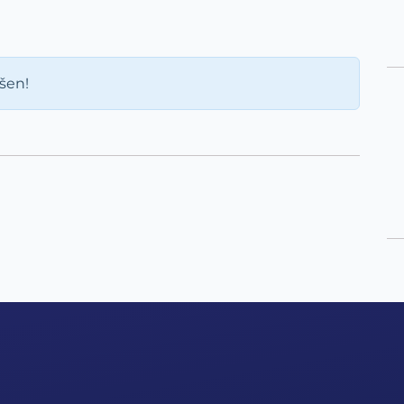
ášen!