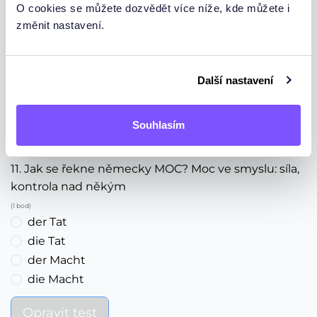
der Täter
O cookies se můžete dozvědět více níže, kde můžete i
beides
změnit nastavení.
10. Jak se řekne německy PACHATEL? Např. nějaké
lehké kriminální činnosti.
Další nastavení
(1 bod)
der Macher
der Täter
Souhlasím
beides
11. Jak se řekne německy MOC? Moc ve smyslu: síla,
kontrola nad někým
(1 bod)
der Tat
die Tat
der Macht
die Macht
Opravit test