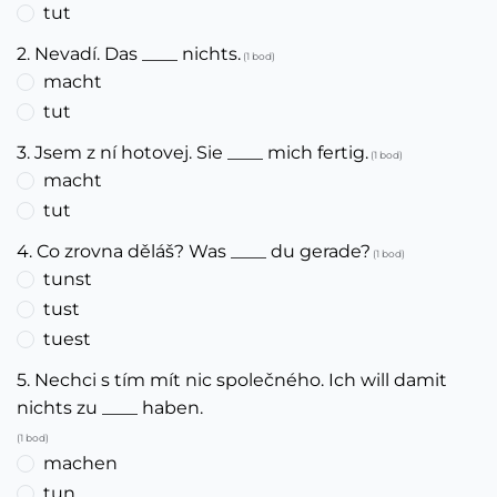
tut
2. Nevadí. Das ____ nichts.
(1 bod)
macht
tut
3. Jsem z ní hotovej. Sie ____ mich fertig.
(1 bod)
macht
tut
4. Co zrovna děláš? Was ____ du gerade?
(1 bod)
tunst
tust
tuest
5. Nechci s tím mít nic společného. Ich will damit
nichts zu ____ haben.
(1 bod)
machen
tun