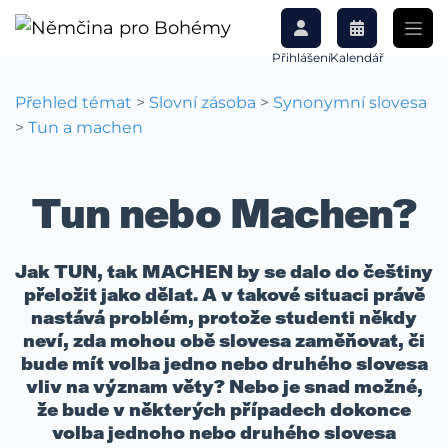
Přihlášení
Kalendář
Přehled témat
>
Slovní zásoba
>
Synonymní slovesa
>
Tun a machen
Tun nebo Machen?
Jak TUN, tak MACHEN by se dalo do češtiny
přeložit jako dělat. A v takové situaci právě
nastává problém, protože studenti někdy
neví, zda mohou obě slovesa zaměňovat, či
bude mít volba jedno nebo druhého slovesa
vliv na význam věty? Nebo je snad možné,
že bude v některých případech dokonce
volba jednoho nebo druhého slovesa