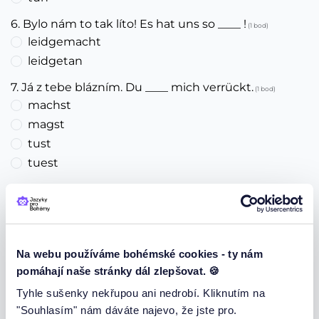
6. Bylo nám to tak líto! Es hat uns so ____ !
(1 bod)
leidgemacht
leidgetan
7. Já z tebe blázním. Du ____ mich verrückt.
(1 bod)
machst
magst
tust
tuest
8. Co jsi to udělal? Was hast du ____ ?
(1 bod)
getan
getun
9. Jak říkáme v němčině člověku, který koná a
Na webu používáme bohémské cookies - ty nám
nežvaní?
pomáhají naše stránky dál zlepšovat. 🍪
(1 bod)
Tyhle sušenky nekřupou ani nedrobí. Kliknutím na
der Macher
"Souhlasím" nám dáváte najevo, že jste pro.