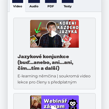
Video
Audio
PDF
Testy
Jazykové konjunkce
(buď...anebo, ani...ani,
čím...tím a další)
E-learning němčina | soukromá video
lekce pro členy s předplatným