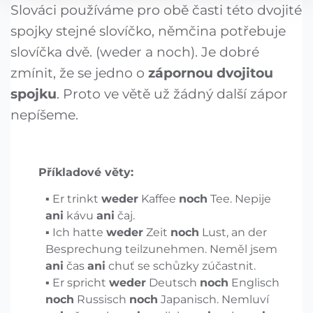
Slováci používáme pro obě časti této dvojité
spojky stejné slovíčko, němčina potřebuje
slovíčka dvě. (weder a noch). Je dobré
zmínit, že se jedno o
zápornou dvojitou
spojku
. Proto ve větě už žádný další zápor
nepíšeme.
Příkladové věty:
Er trinkt
weder
Kaffee
noch
Tee. Nepije
ani
kávu
ani
čaj.
Ich hatte
weder
Zeit
noch
Lust, an der
Besprechung teilzunehmen. Neměl jsem
ani
čas
ani
chuť se schůzky zúčastnit.
Er spricht
weder
Deutsch
noch
Englisch
noch
Russisch
noch
Japanisch. Nemluví