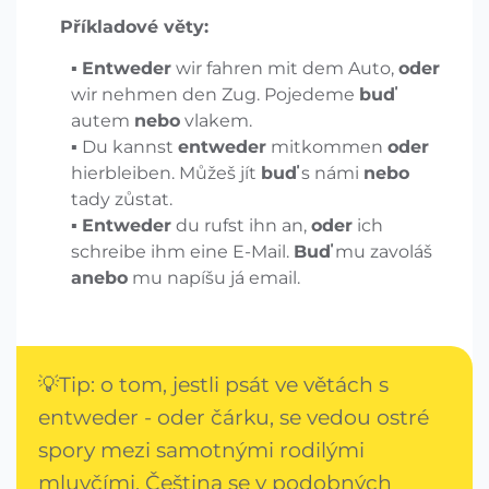
Příkladové věty:
Entweder
wir fahren mit dem Auto,
oder
wir nehmen den Zug. Pojedeme
buď
autem
nebo
vlakem.
Du kannst
entweder
mitkommen
oder
hierbleiben. Můžeš jít
buď
s námi
nebo
tady zůstat.
Entweder
du rufst ihn an,
oder
ich
schreibe ihm eine E-Mail.
Buď
mu zavoláš
anebo
mu napíšu já email.
💡Tip: o tom, jestli psát ve větách s
entweder - oder čárku, se vedou ostré
spory mezi samotnými rodilými
mluvčími. Čeština se v podobných