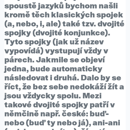
spoustě jazyků bychom našli
kromě těch klasických spojek
(a, nebo, i, ale) také tzv.
dvojité
spojky
(dvojité konjunkce).
Tyto spojky (jak už název
vypovídá)
vystupují vždy v
párech
. Jakmile se objeví
jedna, bude automaticky
následovat i druhá. Dalo by se
říct, že
bez sebe nedokáží žít
a
jsou vždycky spolu. Mezi
takové dvojité spojky patří v
němčině např. české:
buď-
nebo
(buď ty nebo já),
ani-ani