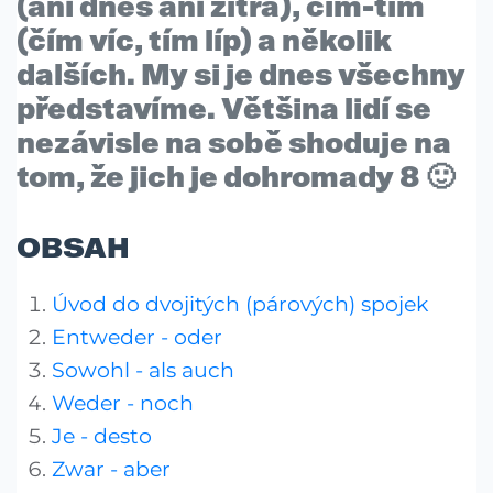
(ani dnes ani zítra),
čím-tím
(čím víc, tím líp) a několik
dalších. My si je dnes všechny
představíme. Většina lidí se
nezávisle na sobě shoduje na
tom, že jich je dohromady 8 🙂
OBSAH
Úvod do dvojitých (párových) spojek
Entweder - oder
Sowohl - als auch
Weder - noch
Je - desto
Zwar - aber