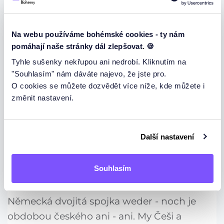
jednoduchou spojkou
i
Piji jak kávu tak čaj → Piji kávu i čaj
Na webu používáme bohémské cookies - ty nám
pomáhají naše stránky dál zlepšovat. 🍪
Přijde jak bratr tak sestra → Přijde bratr i
Tyhle sušenky nekřupou ani nedrobí. Kliknutím na
"Souhlasím" nám dáváte najevo, že jste pro.
sestra
O cookies se můžete dozvědět více níže, kde můžete i
změnit nastavení.
Německý překlad ale
zůstává stejný
(tedy v
akci zůstává dvojitá spojka
sowohl - als
auch
)
Další nastavení
WEDER - NOCH, ANI - ANI
Souhlasím
Německá dvojitá spojka weder - noch je
obdobou českého ani - ani. My Češi a