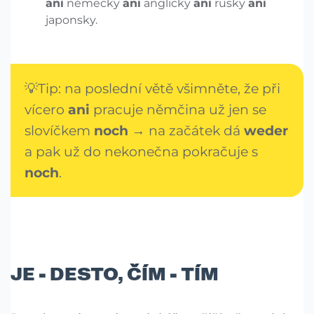
ani
německy
ani
anglicky
ani
rusky
ani
japonsky.
💡Tip: na poslední větě všimněte, že při
vícero
ani
pracuje němčina už jen se
slovíčkem
noch
→ na začátek dá
weder
a pak už do nekonečna pokračuje s
noch
.
JE - DESTO, ČÍM - TÍM