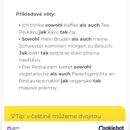
Příkladové věty:
Ich trinke
sowohl
Kaffee
als auch
Tee.
Piji kávu
jak
kávu
tak
čaj.
Sowohl
mein Bruder
als auch
meine
Schwester kommen morgen zu Besuch.
Jak
bratr
tak
sestra se staví zítra na
návštěvu.
Das Restaurant bietet
sowohl
vegetarische
als auch
Fleischgerichte an.
Restaurace nabízí
jak
veganské
tak
masové pokrmy.
💡Tip: v češtině můžeme dvojitou
spojku jak - tak často vyměnit