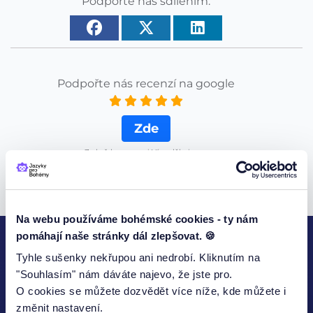
Podpořte nás sdílením.
Podpořte nás recenzí na google
Zde
Za každou recenzi Vám děkujeme.
Na webu používáme bohémské cookies - ty nám
pomáhají naše stránky dál zlepšovat. 🍪
Tyhle sušenky nekřupou ani nedrobí. Kliknutím na
KONTAKTUJTE NÁS
"Souhlasím" nám dáváte najevo, že jste pro.
O cookies se můžete dozvědět více níže, kde můžete i
změnit nastavení.