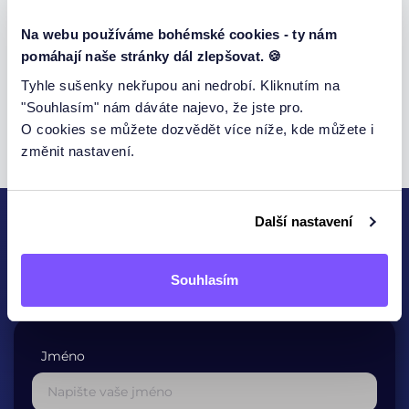
Podpořte nás recenzí na google
Na webu používáme bohémské cookies - ty nám
pomáhají naše stránky dál zlepšovat. 🍪
Zde
Tyhle sušenky nekřupou ani nedrobí. Kliknutím na
Za každou recenzi Vám děkujeme.
"Souhlasím" nám dáváte najevo, že jste pro.
O cookies se můžete dozvědět více níže, kde můžete i
změnit nastavení.
Další nastavení
KONTAKTUJTE NÁS
Souhlasím
Jméno