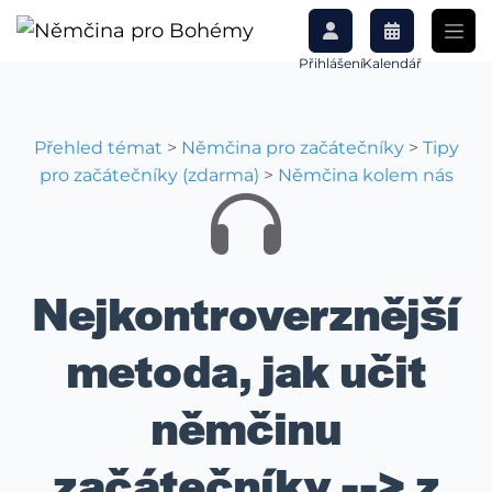
Přihlášení
Kalendář
Přehled témat
>
Němčina pro začátečníky
>
Tipy
pro začátečníky (zdarma)
>
Němčina kolem nás
Nejkontroverznější
metoda, jak učit
němčinu
začátečníky --> z