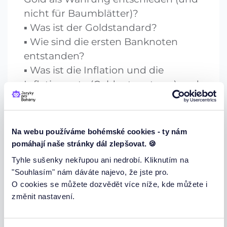
nicht für Baumblätter)?
Was ist der Goldstandard?
Wie sind die ersten Banknoten
entstanden?
Was ist die Inflation und die
Inflationsrate (Geldentwertung) und
kämpfst du irgendwie gegen die
Inflationsrate und wenn ja, wie?
Wie würde das Welt ohne Geld
Na webu používáme bohémské cookies - ty nám
aussehen?
pomáhají naše stránky dál zlepšovat. 🍪
Was ist Geld eigentlich? Was es für
Tyhle sušenky nekřupou ani nedrobí. Kliknutím na
dich bedeutet?
"Souhlasím" nám dáváte najevo, že jste pro.
Verdirbt Geld den Charakter?
O cookies se můžete dozvědět více níže, kde můžete i
změnit nastavení.