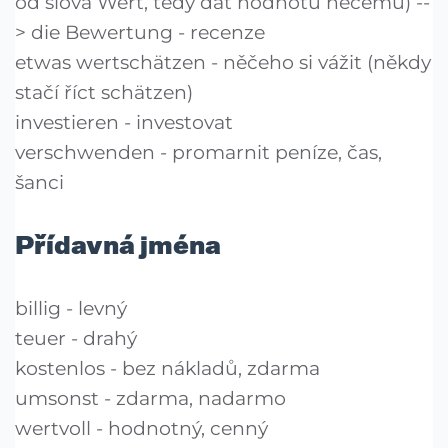
od slova Wert, tedy dát hodnotu něčemu) --
> die Bewertung - recenze
etwas wertschätzen - něčeho si vážit (někdy
stačí říct schätzen)
investieren - investovat
verschwenden - promarnit peníze, čas,
šanci
Přídavná jména
billig - levný
teuer - drahý
kostenlos - bez nákladů, zdarma
umsonst - zdarma, nadarmo
wertvoll - hodnotný, cenný