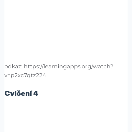
odkaz: https://learningapps.org/watch?
v=p2xc7qtz224
Cvičení 4