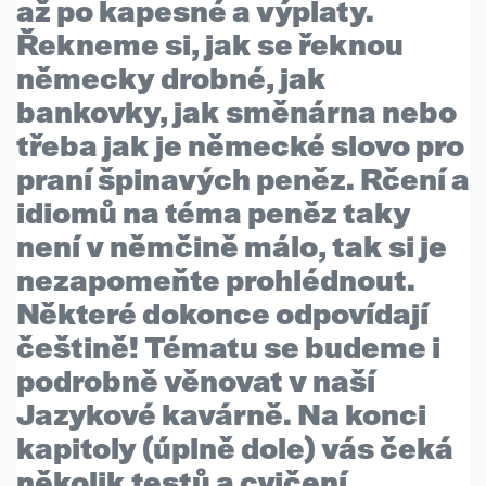
až po kapesné a výplaty.
Řekneme si, jak se řeknou
německy drobné, jak
bankovky, jak směnárna nebo
třeba jak je německé slovo pro
praní špinavých peněz.
Rčení a
idiomů
na téma peněz taky
není v němčině málo, tak si je
nezapomeňte prohlédnout.
Některé dokonce odpovídají
češtině! Tématu se budeme i
podrobně věnovat v naší
Jazykové kavárně. Na konci
kapitoly (úplně dole) vás čeká
několik
testů a cvičení