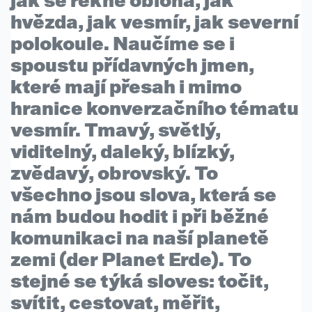
jak se řekne obloha, jak
hvězda, jak vesmír, jak severní
polokoule. Naučíme se i
spoustu
přídavných jmen
,
které mají přesah i mimo
hranice
konverzačního tématu
vesmír. Tmavý, světlý,
viditelný, daleký, blízký,
zvědavý, obrovský. To
všechno jsou slova, která se
nám budou hodit i
při běžné
komunikaci
na naší planetě
zemi (
der Planet Erde
). To
stejné se týká
sloves
: točit,
svítit, cestovat, měřit,