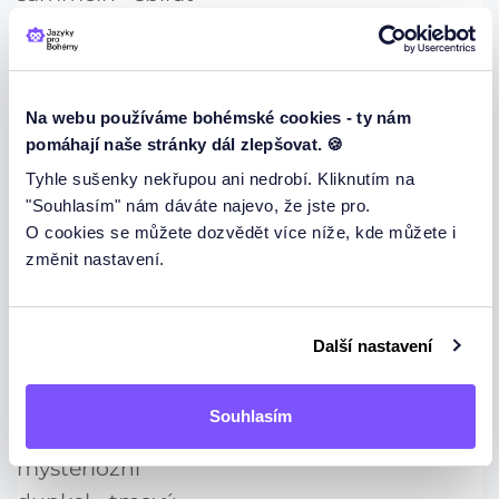
blinken - blikat
zerstören - zničit
überleben - přežít
Na webu používáme bohémské cookies - ty nám
erkunden - prozkoumat
pomáhají naše stránky dál zlepšovat. 🍪
drehen - otáčet
Tyhle sušenky nekřupou ani nedrobí. Kliknutím na
leuchten - svítit
"Souhlasím" nám dáváte najevo, že jste pro.
erschaffen - stvořit
O cookies se můžete dozvědět více níže, kde můžete i
změnit nastavení.
Přídavná jména
Další nastavení
entfernt - vzdálený
nah - blízký
Souhlasím
geheimnisvoll, mysteriös - tajuplný,
mysteriózní