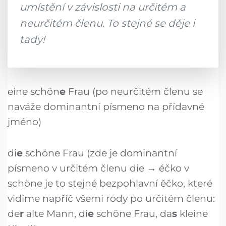
umístění v závislosti na určitém a
neurčitém členu. To stejné se děje i
tady!
eine schön
e
Frau (po neurčitém členu se
naváže dominantní písmeno na přídavné
jméno)
di
e
schöne Frau (zde je dominantní
písmeno v určitém členu die → éčko v
schöne je to stejné bezpohlavní ěčko, které
vidíme napříč všemi rody po určitém členu:
de
r
alte Mann, di
e
schöne Frau, da
s
kleine