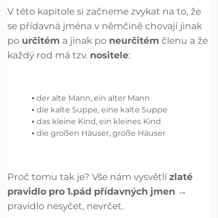
V této kapitole si začneme zvykat na to, že
se přídavná jména v němčině chovají jinak
po
určitém
a jinak po
neurčitém
členu a že
každý rod má tzv.
nositele
:
der alte Mann, ein alter Mann
die kalte Suppe, eine kalte Suppe
das kleine Kind, ein kleines Kind
die großen Häuser, große Häuser
Proč tomu tak je? Vše nám vysvětlí
zlaté
pravidlo pro 1.pád přídavných jmen
→
pravidlo nesyčet, nevrčet.