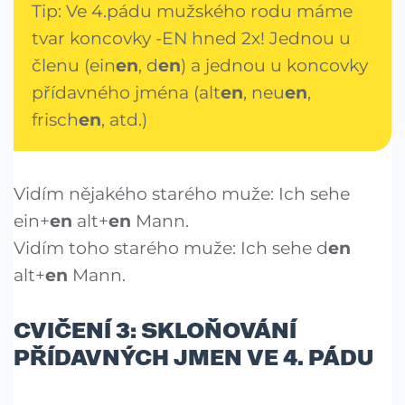
Tip: Ve 4.pádu mužského rodu máme
tvar koncovky -EN hned 2x! Jednou u
členu (ein
en
, d
en
) a jednou u koncovky
přídavného jména (alt
en
, neu
en
,
frisch
en
, atd.)
Vidím nějakého starého muže: Ich sehe
ein+
en
alt+
en
Mann.
Vidím toho starého muže: Ich sehe d
en
alt+
en
Mann.
CVIČENÍ 3: SKLOŇOVÁNÍ
PŘÍDAVNÝCH JMEN VE 4. PÁDU