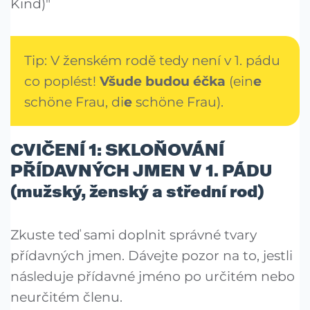
Kind)"
Tip: V ženském rodě tedy není v 1. pádu
co poplést!
Všude budou éčka
(ein
e
schöne Frau, di
e
schöne Frau).
CVIČENÍ 1: SKLOŇOVÁNÍ
PŘÍDAVNÝCH JMEN V 1. PÁDU
(mužský, ženský a střední rod)
Zkuste teď sami doplnit správné tvary
přídavných jmen. Dávejte pozor na to, jestli
následuje přídavné jméno po určitém nebo
neurčitém členu.