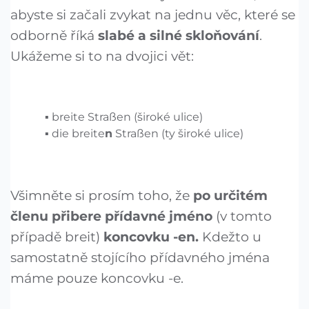
abyste si začali zvykat na jednu věc, které se
odborně říká
slabé a silné skloňování
.
Ukážeme si to na dvojici vět:
breite Straßen (široké ulice)
die breite
n
Straßen (ty široké ulice)
Všimněte si prosím toho, že
po určitém
členu přibere přídavné jméno
(v tomto
případě breit)
koncovku -en.
Kdežto u
samostatně stojícího přídavného jména
máme pouze koncovku -e.