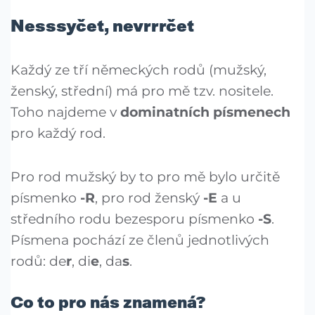
Nesssyčet, nevrrrčet
Každý ze tří německých rodů (mužský,
ženský, střední) má pro mě tzv. nositele.
Toho najdeme v
dominatních písmenech
pro každý rod.
Pro rod mužský by to pro mě bylo určitě
písmenko
-R
, pro rod ženský
-E
a u
středního rodu bezesporu písmenko
-S
.
Písmena pochází ze členů jednotlivých
rodů: de
r
, di
e
, da
s
.
Co to pro nás znamená?