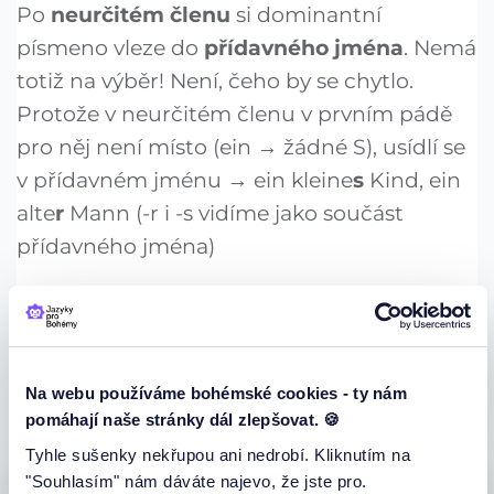
Po
neurčitém členu
si dominantní
písmeno vleze do
přídavného jména
. Nemá
totiž na výběr! Není, čeho by se chytlo.
Protože v neurčitém členu v prvním pádě
pro něj není místo (ein → žádné S), usídlí se
v přídavném jménu → ein kleine
s
Kind, ein
alte
r
Mann (-r i -s vidíme jako součást
přídavného jména)
Při
určitém členu
už je tomu ale jinak →
da
s
kleine Kind, de
r
alte Mann. -r i -s
přídavné jméno opouští. Proč? Protože už
Na webu používáme bohémské cookies - ty nám
je v určitém členu.
pomáhají naše stránky dál zlepšovat. 🍪
Tyhle sušenky nekřupou ani nedrobí. Kliknutím na
"Souhlasím" nám dáváte najevo, že jste pro.