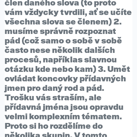
člen daného slova
(to proto
vám vždycky tvrdili, ať se učíte
všechna slova se členem)
2.
musíme správně rozpoznat
pád
(což samo o sobě v sobě
často nese několik dalších
procesů, napříklas slavnou
otázku kde nebo kam)
3. Umět
ovládat koncovky přídavných
jmen
pro daný rod a pád.
Trošku vás straším, ale
přídavná jména jsou opravdu
velmi komplexním tématem.
Proto si ho rozdělíme do
několika skupin. V tomto