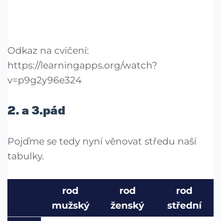
Odkaz na cvičení:
https://learningapps.org/watch?
v=p9g2y96e324
2. a 3.pád
Pojďme se tedy nyní věnovat středu naší
tabulky.
rod
rod
rod
mužský
ženský
střední