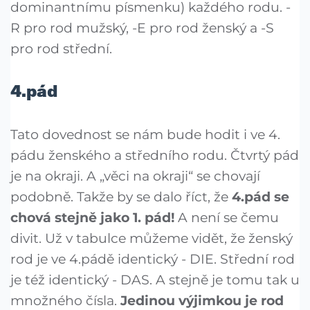
dominantnímu písmenku) každého rodu. -
R pro rod mužský, -E pro rod ženský a -S
pro rod střední.
4.pád
Tato dovednost se nám bude hodit i ve 4.
pádu ženského a středního rodu. Čtvrtý pád
je na okraji. A „věci na okraji“ se chovají
podobně. Takže by se dalo říct, že
4.pád se
chová stejně jako 1. pád!
A není se čemu
divit. Už v tabulce můžeme vidět, že ženský
rod je ve 4.pádě identický - DIE. Střední rod
je též identický - DAS. A stejně je tomu tak u
množného čísla.
Jedinou výjimkou je rod