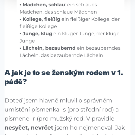
Mädchen, schlau
: ein schlaues
Mädchen, das schlaue Mädchen
Kollege, fleißig
ein fleißiger Kollege, der
fleißige Kollege
Junge, klug
ein kluger Junge, der kluge
Junge
Lächeln, bezaubernd
ein bezauberndes
Lächeln, das bezaubernde Lächeln
A jak je to se ženským rodem v 1.
pádě?
Doteď jsem hlavně mluvil o správném
umístění písmenka -s (pro střední rod) a
písmene -r (pro mužský rod. V pravidle
nesyčet, nevrčet
jsem ho nejmenoval. Jak