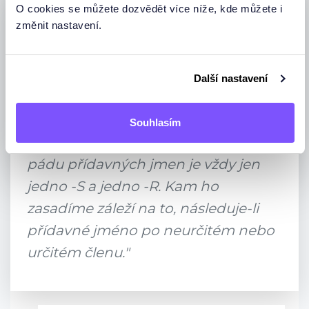
"A o to právě jde u pravidla nesyčet,
O cookies se můžete dozvědět více níže, kde můžete i
změnit nastavení.
nevrčet. Někoho by možná lákalo
říct: Da
s
kleine
s
Kind; De
r
alte
r
Mann. To bychom ale porušili
Další nastavení
základní poučku při tvorbě
přídavných jmen v 1.pádu →
Souhlasím
Nesssyčet, nevrrrčet!
V prvním
pádu přídavných jmen je vždy jen
jedno -S a jedno -R. Kam ho
zasadíme záleží na to, následuje-li
přídavné jméno po neurčitém nebo
určitém členu."