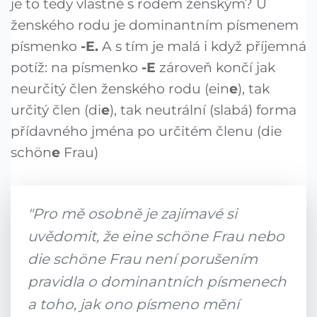
je to tedy vlastně s rodem ženským? U
ženského rodu je dominantním písmenem
písmenko
-E.
A s tím je malá i když příjemná
potíž: na písmenko
-E
zároveň končí jak
neurčitý člen ženského rodu (ein
e
), tak
určitý člen (di
e
), tak neutrální (slabá) forma
přídavného jména po určitém členu (die
schön
e
Frau)
"Pro mě osobně je zajímavé si
uvědomit, že eine schöne Frau nebo
die schöne Frau není porušením
pravidla o dominantních písmenech
a toho, jak ono písmeno mění