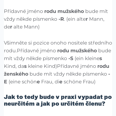
Přídavné jméno
rodu mužského
bude mít
vždy někde písmenko
-R
. (ein alte
r
Mann,
de
r
alte Mann)
Všimněte si pozice onoho nositele středního
rodu.Přídavné jméno
rodu mužského
bude
mít vždy někde písmenko
-S
(ein kleine
s
Kind, da
s
kleine Kind)Přídavné jméno
rodu
ženského
bude mít vždy někde písmenko
-
E
(eine schön
e
Frau, di
e
schöne Frau)
Jak to tedy bude v praxi vypadat po
neurčitém a jak po určitém členu?