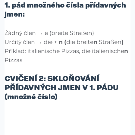
1. pád množného čísla přídavných
jmen:
Žádný člen → e (breite Straßen)
Určitý člen → die +
n (
die breite
n
Straßen
)
Příklad: italienische Pizzas, die italienische
n
Pizzas
CVIČENÍ 2: SKLOŇOVÁNÍ
PŘÍDAVNÝCH JMEN V 1. PÁDU
(množné číslo)