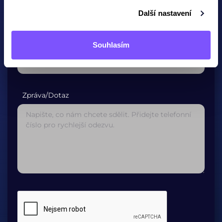
Další nastavení
Potvrzení E-mailové adresy*
Souhlasím
Zpráva/Dotaz