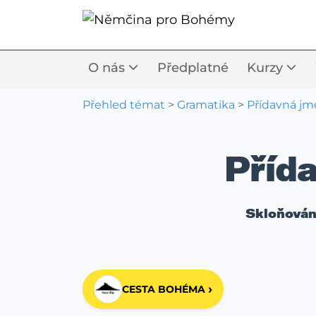
O nás
Předplatné
Kurzy
Přehled témat
>
Gramatika
>
Přídavná j
Příd
Skloňován
›
CESTA BOHÉMA