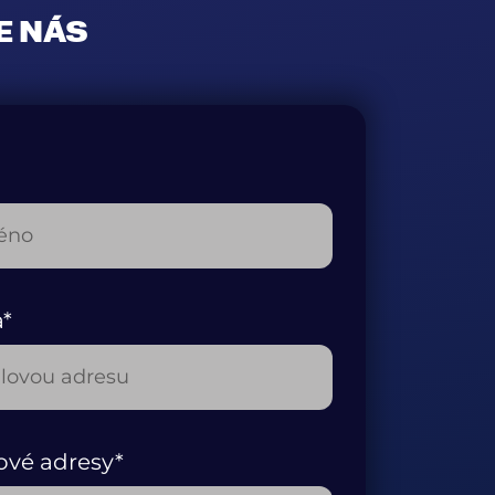
E NÁS
a*
ové adresy*