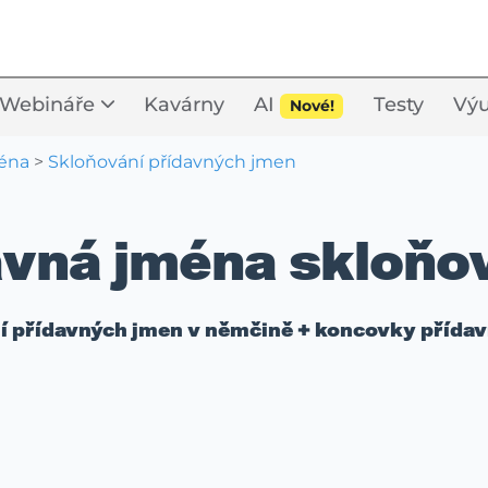
Webináře
Kavárny
AI
Testy
Výu
Nové!
ména
>
Skloňování přídavných jmen
avná jména skloňov
í přídavných jmen v němčině + koncovky přídav