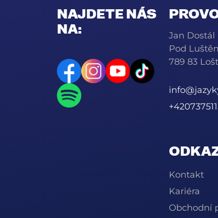
NAJDETE NÁS
PROVO
NA:
Jan Dostál
Pod Luště
789 83 Lošt
info@jazy
+420737511
ODKAZ
Kontakt
Kariéra
Obchodní 