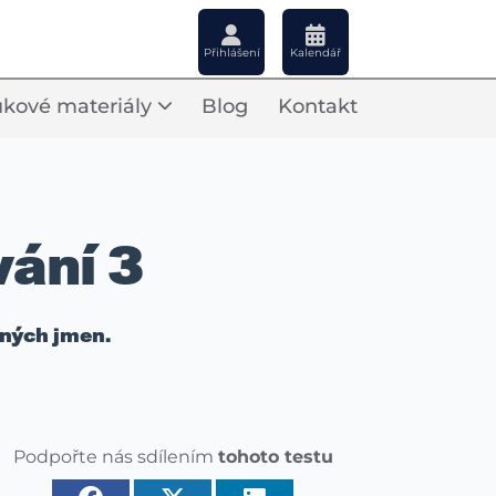
Přihlášení
Kalendář
kové materiály
Blog
Kontakt
ání 3
ných jmen.
Podpořte nás sdílením
tohoto testu