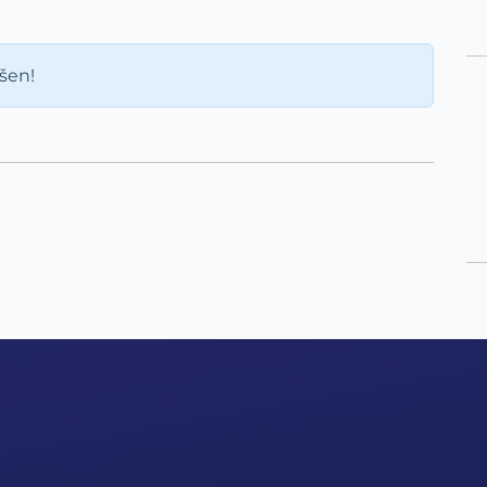
ášen!