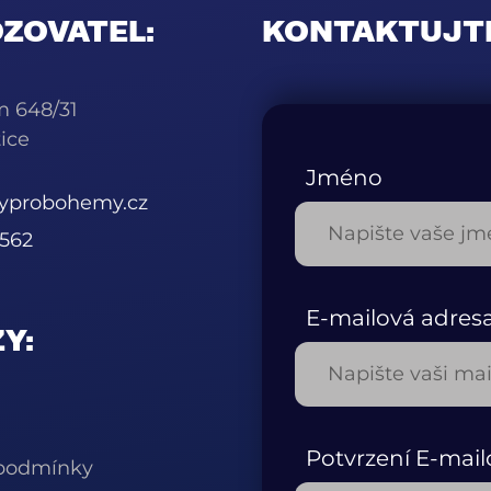
ZOVATEL:
KONTAKTUJT
m 648/31
ice
Jméno
kyprobohemy.cz
562
E-mailová adres
Y:
Potvrzení E-mail
podmínky