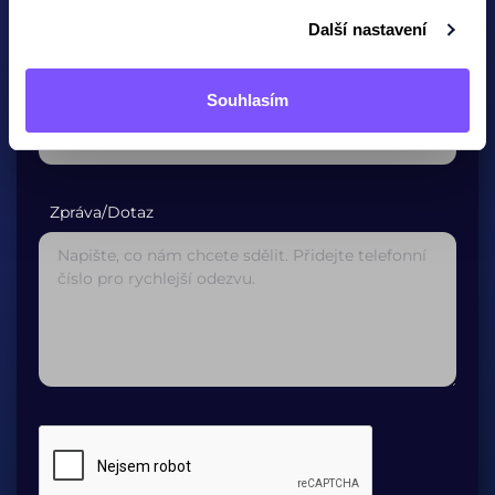
Další nastavení
Potvrzení E-mailové adresy*
Souhlasím
Zpráva/Dotaz