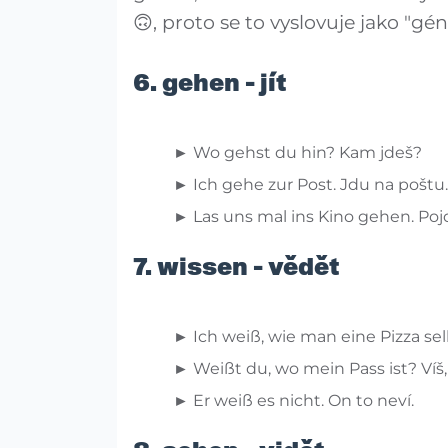
🙃, proto se to vyslovuje jako "gén
6. gehen - jít
► Wo gehst du hin? Kam jdeš?
► Ich gehe zur Post. Jdu na poštu.
► Las uns mal ins Kino gehen. Poj
7. wissen - vědět
► Ich weiß, wie man eine Pizza selb
► Weißt du, wo mein Pass ist? Ví
► Er weiß es nicht. On to neví.