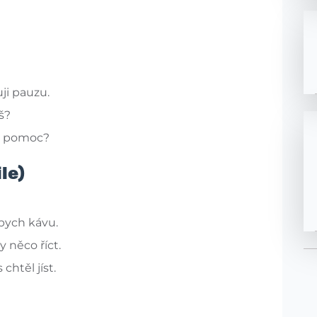
ji pauzu.
š?
te pomoc?
le)
bych kávu.
 něco říct.
htěl jíst.