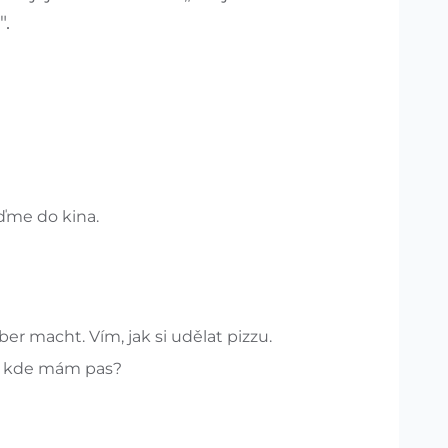
".
ďme do kina.
er macht. Vím, jak si udělat pizzu.
š, kde mám pas?