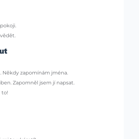
pokoji.
 vědět.
ut
. Někdy zapomínám jména.
iben. Zapomněl jsem jí napsat.
 to!