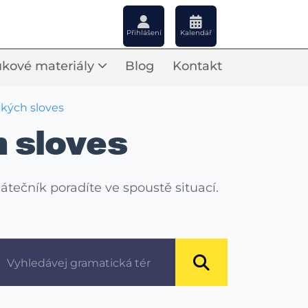
Přihlášení
Kalendář
kové materiály
Blog
Kontakt
ckých sloves
 sloves
tečník poradíte ve spoustě situací.