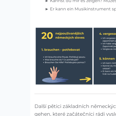
► Kannst du mir es zeigen? Můžeš
► Er kann ein Musikinstrument spi
Další pětici základních německýc
gehen, které začátečníci rádi vysl