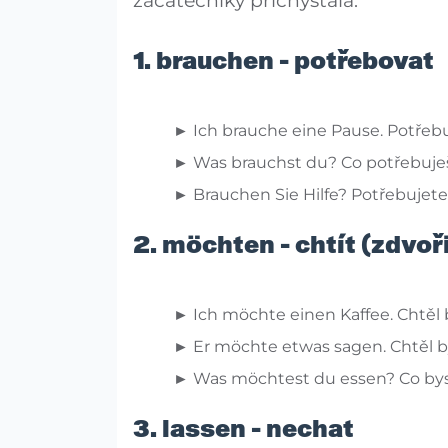
začátečníky přichystala.
1. brauchen - potřebovat
► Ich brauche eine Pause. Potřebu
► Was brauchst du? Co potřebuje
► Brauchen Sie Hilfe? Potřebuje
2. möchten - chtít (zdvoři
► Ich möchte einen Kaffee. Chtěl 
► Er möchte etwas sagen. Chtěl by
► Was möchtest du essen? Co bys c
3. lassen - nechat