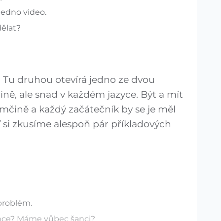
edno video.
ělat?
 Tu druhou otevírá jedno ze dvou
ině, ale snad v každém jazyce. Být a mít
ěmčině a každý začátečník by se je měl
ď si zkusíme alespoň pár příkladových
problém.
nce? Máme vůbec šanci?