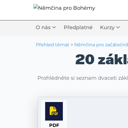
O nás
Předplatné
Kurzy
Přehled témat
>
Němčina pro začáteční
20 zák
Prohlédněte si seznam dvaceti zákl
PDF