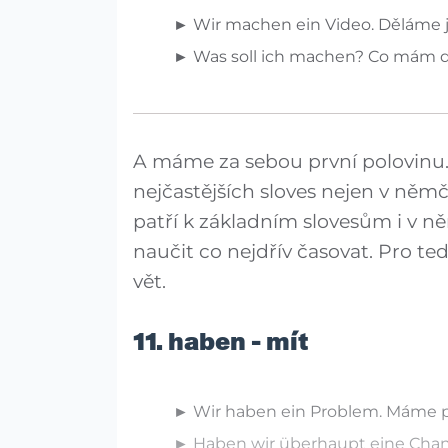
► Wir machen ein Video. Děláme j
► Was soll ich machen? Co mám d
A máme za sebou první polovinu.
nejčastějších sloves nejen v němč
patří k základním slovesům i v n
naučit co nejdřív časovat. Pro te
vět.
11. haben - mít
► Wir haben ein Problem. Máme 
► Haben wir überhaupt eine Cha