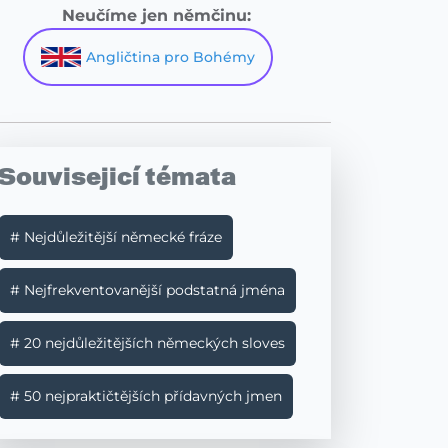
Neučíme jen němčinu:
Angličtina pro Bohémy
Souvisejicí témata
# Nejdůležitější německé fráze
# Nejfrekventovanější podstatná jména
# 20 nejdůležitějších německých sloves
# 50 nejpraktičtějších přídavných jmen