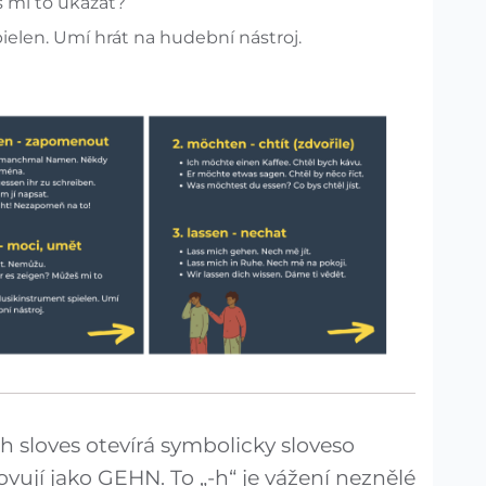
 mi to ukázat?
elen. Umí hrát na hudební nástroj.
h sloves otevírá symbolicky sloveso
ovují jako GEHN. To „-h“ je vážení neznělé