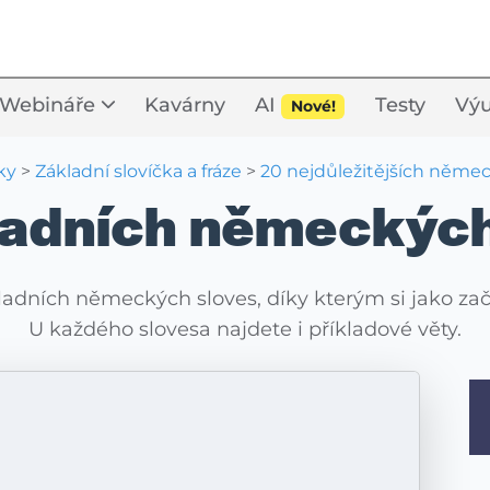
Webináře
Kavárny
AI
Testy
Výu
Nové!
ky
>
Základní slovíčka a fráze
>
20 nejdůležitějších něme
ladních německých
adních německých sloves, díky kterým si jako začá
U každého slovesa najdete i příkladové věty.