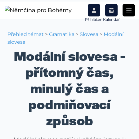
Přihlášení
Kalendář
Přehled témat
>
Gramatika
>
Slovesa
>
Modální
slovesa
Modální slovesa -
přítomný čas,
minulý čas a
podmiňovací
způsob