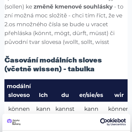
(sollen) ke
změně kmenové souhlásky
- to
zní možná moc složitě - chci tím říct, že ve
2.os množného čísla se bude u vracet
přehláska (könnt, mögt, dürft, müsst) či
původní tvar slovesa (wollt, sollt, wisst
Časování modálních sloves
(včetně wissen) - tabulka
modální
sloveso
Ich
du
er/sie/es
wir
können
kann
kannst
kann
können
müssen
muss
musst
muss
müssen