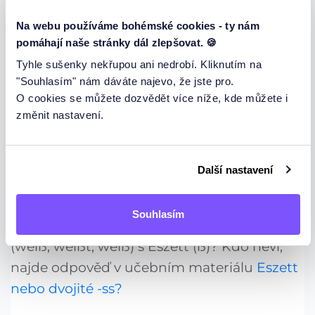
dürfen
darf
darfst
darf
dürfen
Na webu používáme bohémské cookies - ty nám
pomáhají naše stránky dál zlepšovat. 🍪
sollen
soll
sollst
soll
sollen
Tyhle sušenky nekřupou ani nedrobí. Kliknutím na
wollen
will
willst
will
wollen
"Souhlasím" nám dáváte najevo, že jste pro.
O cookies se můžete dozvědět více níže, kde můžete i
mögen
mag
magst
mag
mögen
změnit nastavení.
wissen
weiß
weißt
weiß
wissen
Další nastavení
Otázka za zlatého bludišťáka: proč se píše
Souhlasím
infinitiv wissen s dvěma s a první tři osoby
(weiß, weißt, weiß) s Eszett (ß)? Kdo neví,
najde odpověď v učebním materiálu
Eszett
nebo dvojité -ss?