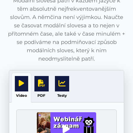
Modální slovesa patří v každém jazyce k
těm absolutně nejfrekventovanějším
slovům. A němčina není výjimkou. Naučte
se časovat modální slovesa a to nejen v
přítomném čase, ale také v čase minulém +
se podíváme na podmiňovací způsob
modálních sloves, který k nim
neodmyslitelně patří.
Video
PDF
Testy