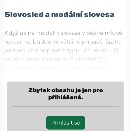
Slovosled a modální slovesa
Když už na modální slovesa v běžné mluvě
narazíme, budou ve většině případů (až na
jednoduché odpovědi typu: Ich muss - Já
musím nebo Kannst du? - Můžeš?) v
kombinaci s nějakým jiným slovesem.
Zbytek obsahu je jen pro
přihlášené.
Přihlásit se