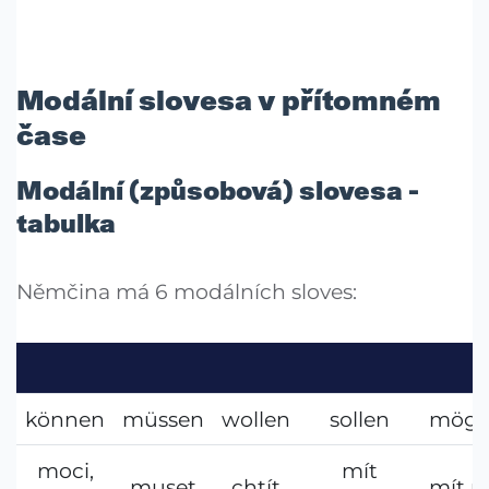
Modální slovesa v přítomném
čase
Modální (způsobová) slovesa -
tabulka
Němčina má 6 modálních sloves:
können
müssen
wollen
sollen
mög
moci,
mít
muset
chtít
mít r