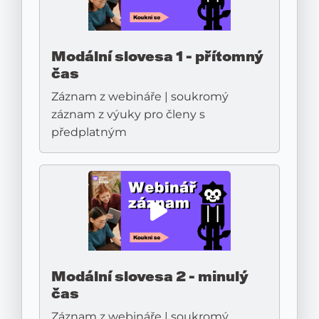
Modální slovesa 1 - přítomný
čas
Záznam z webináře | soukromý
záznam z výuky pro členy s
předplatným
Modální slovesa 2 - minulý
čas
Záznam z webináře | soukromý