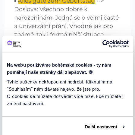
Alles gute zum Geburtstag
-->
Doslova: Všechno dobré k
narozeninám. Jedná se o velmi časté
a univerzální přání. Vhodné jak pro
známé, tak i formálnější situace.
Ich gratuliere dir!
--> Doslova:
Gratuluji ti! Neutrální až formální. Lze
doplnit: Ich gratuliere dir ganz
Na webu používáme bohémské cookies - ty nám
herzlich zum Geburtstag.
pomáhají naše stránky dál zlepšovat. 🍪
Tyhle sušenky nekřupou ani nedrobí. Kliknutím na
"Souhlasím" nám dáváte najevo, že jste pro.
Tak se nezapomeňte podívat do diáře, kdo
O cookies se můžete dozvědět více níže, kde můžete i
změnit nastavení.
má dneska narozeniny a Viel Spaß!
Další nastavení