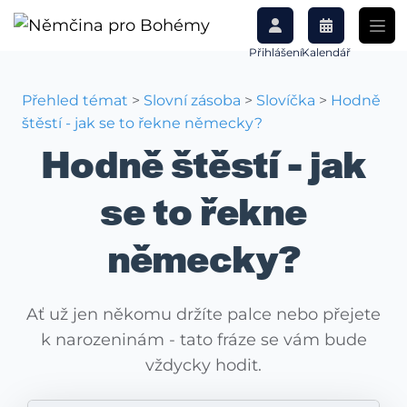
Přihlášení
Kalendář
Přehled témat
>
Slovní zásoba
>
Slovíčka
>
Hodně
štěstí - jak se to řekne německy?
Hodně štěstí - jak
se to řekne
německy?
Ať už jen někomu držíte palce nebo přejete
k narozeninám - tato fráze se vám bude
vždycky hodit.