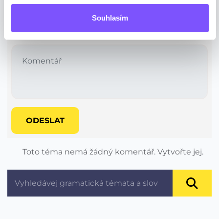
Chcete-li přispět
přihlaste se,
pokud nemáte účet
Souhlasím
registrujte se.
ODESLAT
Toto téma nemá žádný komentář. Vytvořte jej.