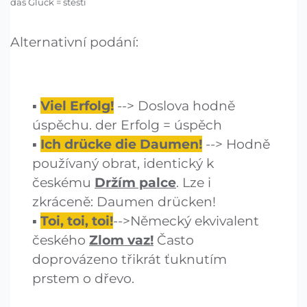
das Glück = štěstí
Alternativní podání:
Viel Erfolg!
--> Doslova hodně
úspěchu. der Erfolg = úspěch
Ich drücke die Daumen!
--> Hodně
používaný obrat, identický k
českému
Držím palce
. Lze i
zkráceně: Daumen drücken!
Toi, toi, toi!
-->
Německý ekvivalent
českého
Zlom vaz!
Často
doprovázeno třikrát ťuknutím
prstem o dřevo.