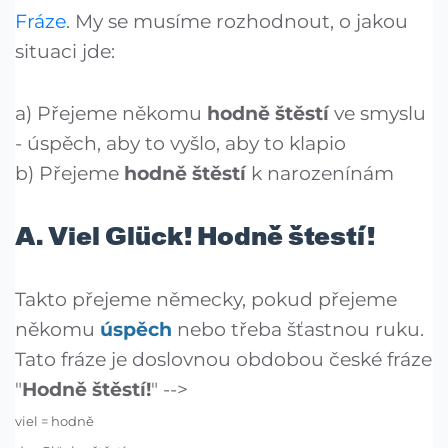
Fráze
. My se musíme rozhodnout, o jakou
situaci jde:
a) Přejeme někomu
hodně štěstí
ve smyslu
- úspěch, aby to vyšlo, aby to klapio
b) Přejeme
hodně štěstí
k narozenínám
A. Viel Glück! Hodně štestí!
Takto přejeme německy, pokud přejeme
někomu
úspěch
nebo třeba šťastnou ruku.
Tato fráze je doslovnou obdobou české fráze
"
Hodně štěstí!
" -->
viel = hodně