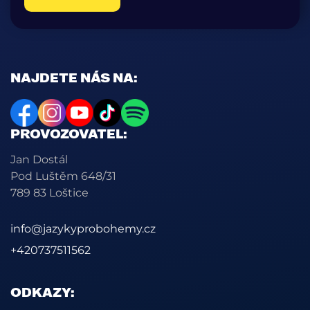
NAJDETE NÁS NA:
PROVOZOVATEL:
Jan Dostál
Pod Luštěm 648/31
789 83 Loštice
info@jazykyprobohemy.cz
+420737511562
ODKAZY: