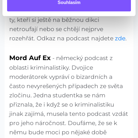
nižším tempu, takže slouží jako ideální
Souhlasím
vstup do světa německého poslechu pro
ty, kteří si ještě na běžnou dikci
netroufají nebo se chtějí nejprve
rozehřát. Odkaz na podcast najdete
zde
.
Mord Auf Ex
- německý podcast z
oblasti kriminalistiky. Dvojice
moderátorek vypráví o bizardních a
často nevyrešených případech ze světa
zločinu. Jedna studentka se nám
přiznala, že i když se o kriminalistiku
jinak zajímá, musela tento podcast vzdát
pro jeho náročnost. Doufáme, že se k
němu bude moci po nějaké době