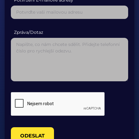
Potvrzení E-mailové adresy*
Zpráva/Dotaz
ODESLAT