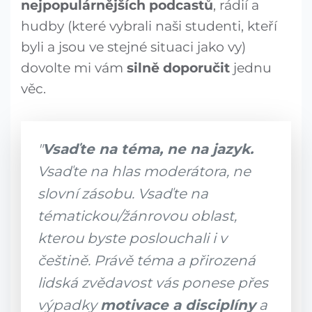
nejpopulárnějších podcastů
, rádií a
hudby (které vybrali naši studenti, kteří
byli a jsou ve stejné situaci jako vy)
dovolte mi vám
silně doporučit
jednu
věc.
"
Vsaďte na téma, ne na jazyk.
Vsaďte na hlas moderátora, ne
slovní zásobu. Vsaďte na
tématickou/žánrovou oblast,
kterou byste poslouchali i v
češtině. Právě téma a přirozená
lidská zvědavost vás ponese přes
výpadky
motivace a disciplíny
a