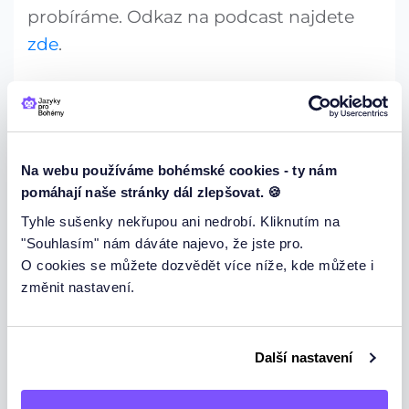
probíráme. Odkaz na podcast najdete
zde
.
Na webu používáme bohémské cookies - ty nám
pomáhají naše stránky dál zlepšovat. 🍪
Slow German
. Pozoruhodným a cenný
Tyhle sušenky nekřupou ani nedrobí. Kliknutím na
"Souhlasím" nám dáváte najevo, že jste pro.
projektem je německý podcast Slow
O cookies se můžete dozvědět více níže, kde můžete i
German. Jak už anglický název napovídá,
změnit nastavení.
jedná se o pomalu namluvený německý
podcast, zabývající se tématy všeho
druhu. Jedná se tedy o autentickou
Další nastavení
německou reč, která je však namluvena v