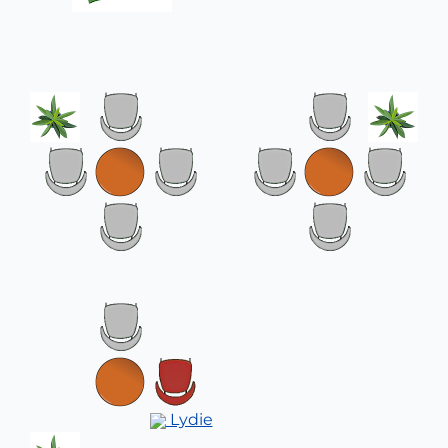
Lydie