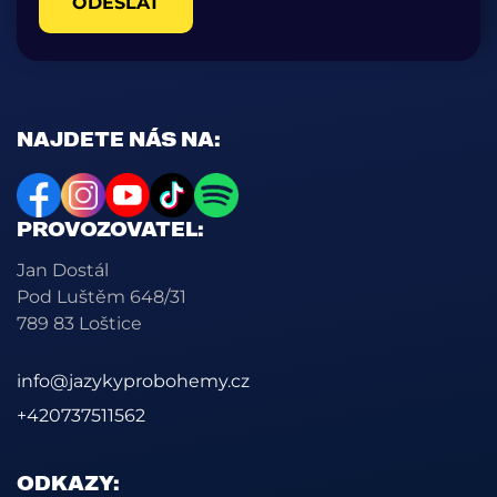
ODESLAT
NAJDETE NÁS NA:
PROVOZOVATEL:
Jan Dostál
Pod Luštěm 648/31
789 83 Loštice
info@jazykyprobohemy.cz
+420737511562
ODKAZY: