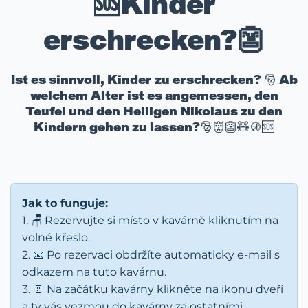
🆘Kinder
erschrecken?👺
Ist es sinnvoll, Kinder zu erschrecken? 🎅 Ab
welchem Alter ist es angemessen, den
Teufel und den Heiligen Nikolaus zu den
Kindern gehen zu lassen?🎅👹👺🧸🚯🆘
Jak to funguje:
1. 🪑 Rezervujte si místo v kavárně kliknutím na
volné křeslo.
2. 📧 Po rezervaci obdržíte automaticky e-mail s
odkazem na tuto kavárnu.
3. 🚪 Na začátku kavárny klikněte na ikonu dveří
a ty vás vezmou do kavárny za ostatními.