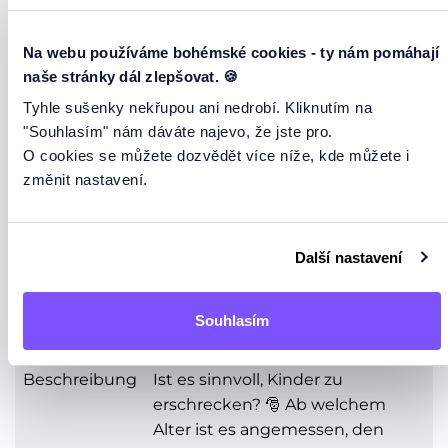
Attribut
Wert
Na webu používáme bohémské cookies - ty nám pomáhají
naše stránky dál zlepšovat. 🍪
Thema
🆘Kinder erschrecken?👺
Tyhle sušenky nekřupou ani nedrobí. Kliknutím na
Barista
Alež
"Souhlasím" nám dáváte najevo, že jste pro.
O cookies se můžete dozvědět více níže, kde můžete i
Tag / Zeit
26.11.2025 20:00 (St)
změnit nastavení.
Dauer
69 min
Anzahl der
10
Další nastavení
Plätze
Anzahl der
9
Souhlasím
freien Plätze
Beschreibung
Ist es sinnvoll, Kinder zu
erschrecken? 🎅 Ab welchem
Alter ist es angemessen, den