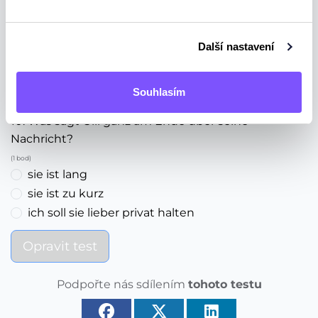
(1 bod)
Nein, er glaubt der Geschichte vollkommend
Er sagt explizit, dass die Geschichte ein totaller
Další nastavení
Quatsch ist
Er ist skeptisch und hat noch ein paar Fragen an
Souhlasím
Ben
10. Was sagt Olli ganz am Ende über seine
Nachricht?
(1 bod)
sie ist lang
sie ist zu kurz
ich soll sie lieber privat halten
Opravit test
Podpořte nás sdílením
tohoto testu