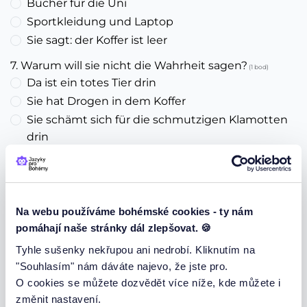
Bücher für die Uni
Sportkleidung und Laptop
Sie sagt: der Koffer ist leer
7. Warum will sie nicht die Wahrheit sagen?
(1 bod)
Da ist ein totes Tier drin
Sie hat Drogen in dem Koffer
Sie schämt sich für die schmutzigen Klamotten
drin
8. Was passiert beim Aussteigen mit dem Koffer?
(1
bod)
Der Mann will ihr mit dem Koffer helfen aber der
Na webu používáme bohémské cookies - ty nám
Koffer öffnet sich dabei und alles fällt raus
pomáhají naše stránky dál zlepšovat. 🍪
Sie vergisst im unter dem Sitzplatz
Tyhle sušenky nekřupou ani nedrobí. Kliknutím na
Der Mann läuft mit dem Koffer weg
"Souhlasím" nám dáváte najevo, že jste pro.
9. Ist Olli skpetisch was die Wahrheit der Geschichte
O cookies se můžete dozvědět více níže, kde můžete i
betrifft?
změnit nastavení.