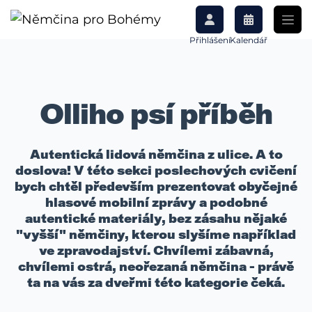
Přihlášení
Kalendář
Olliho psí příběh
Autentická lidová němčina z ulice. A to
doslova! V této sekci poslechových cvičení
bych chtěl především prezentovat obyčejné
hlasové mobilní zprávy a podobné
autentické materiály, bez zásahu nějaké
"vyšší" němčiny, kterou slyšíme například
ve zpravodajství. Chvílemi zábavná,
chvílemi ostrá, neořezaná němčina - právě
ta na vás za dveřmi této kategorie čeká.