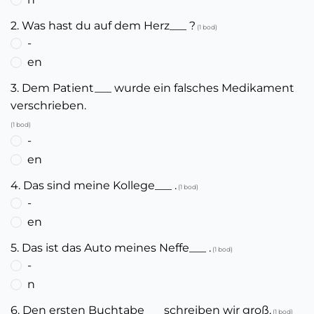
2. Was hast du auf dem Herz___ ?
(1 bod)
-
en
3. Dem Patient___ wurde ein falsches Medikament
verschrieben.
(1 bod)
-
en
4. Das sind meine Kollege___ .
(1 bod)
-
en
5. Das ist das Auto meines Neffe___ .
(1 bod)
-
n
6. Den ersten Buchtabe___ schreiben wir groß.
(1 bod)