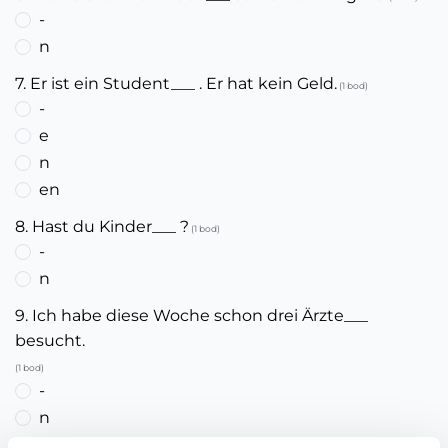
-
n
7. Er ist ein Student___ . Er hat kein Geld.
(1 bod)
-
e
n
en
8. Hast du Kinder___ ?
(1 bod)
-
n
9. Ich habe diese Woche schon drei Ärzte___
besucht.
(1 bod)
-
n