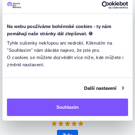
10. Chtěl bych vám představit moje přátele. Ich
möchte euch meine ____ vorstellen.
(1 bod)
Na webu používáme bohémské cookies - ty nám
pomáhají naše stránky dál zlepšovat. 🍪
11. Den Auto___ in der Nachbarschaft wurde geraten,
Tyhle sušenky nekřupou ani nedrobí. Kliknutím na
ihre Geschwindigkeit zu reduzieren.
"Souhlasím" nám dáváte najevo, že jste pro.
(1 bod)
O cookies se můžete dozvědět více níže, kde můžete i
-
změnit nastavení.
s
n
sn
Další nastavení
Opravit test
Souhlasím
Podpořte nás recenzí na google