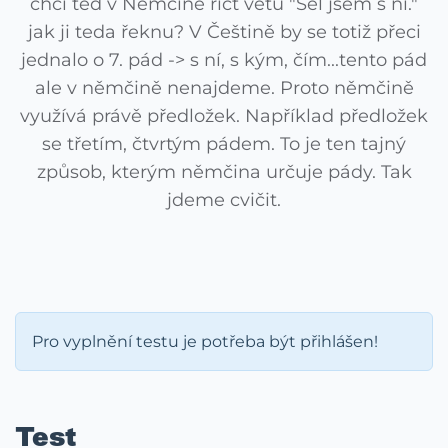
chci ted v Němčině říct větu "Šel jsem s ní."
jak ji teda řeknu? V Češtině by se totiž přeci
jednalo o 7. pád -> s ní, s kým, čím...tento pád
ale v němčině nenajdeme. Proto němčině
využívá právě předložek. Například předložek
se třetím, čtvrtým pádem. To je ten tajný
způsob, kterým němčina určuje pády. Tak
jdeme cvičit.
Pro vyplnění testu je potřeba být přihlášen!
Test