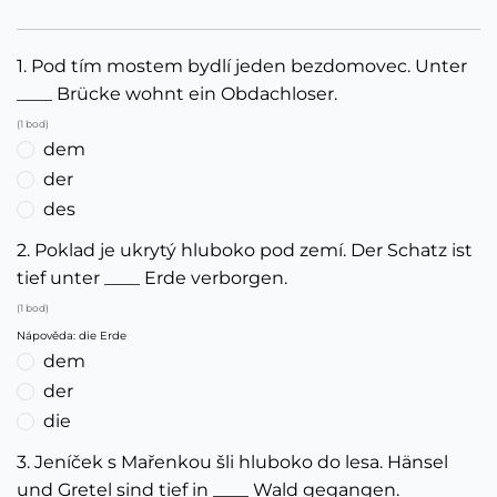
1. Pod tím mostem bydlí jeden bezdomovec. Unter
____ Brücke wohnt ein Obdachloser.
(1 bod)
dem
der
des
2. Poklad je ukrytý hluboko pod zemí. Der Schatz ist
tief unter ____ Erde verborgen.
(1 bod)
Nápověda: die Erde
dem
der
die
3. Jeníček s Mařenkou šli hluboko do lesa. Hänsel
und Gretel sind tief in ____ Wald gegangen.