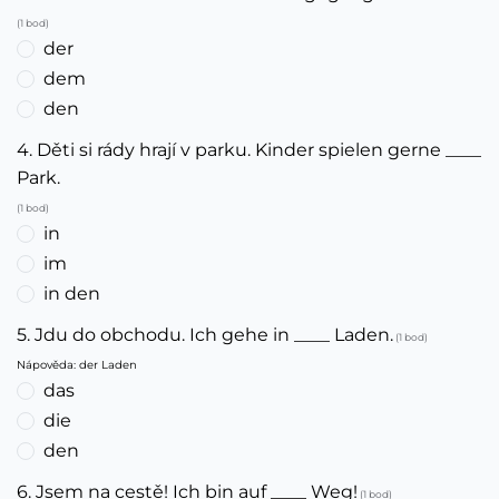
(1 bod)
der
dem
den
4. Děti si rády hrají v parku. Kinder spielen gerne ____
Park.
(1 bod)
in
im
in den
5. Jdu do obchodu. Ich gehe in ____ Laden.
(1 bod)
Nápověda: der Laden
das
die
den
6. Jsem na cestě! Ich bin auf ____ Weg!
(1 bod)