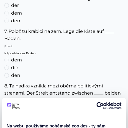
der
dem
den
7. Polož tu krabici na zem. Lege die Kiste auf ____
Boden.
(1 bod)
Nápověda: der Boden
dem
die
den
8. Ta hádka vznikla mezi oběma politickými
stranami. Der Streit entstand zwischen ____ beiden
Parteien.
(1 bod)
Nápověda: je to mn.č.
der
Na webu používáme bohémské cookies - ty nám