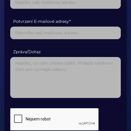
Potvrzení E-mailové adresy*
Zpráva/Dotaz