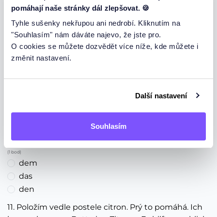
dem
pomáhají naše stránky dál zlepšovat. 🍪
den
Tyhle sušenky nekřupou ani nedrobí. Kliknutím na
dem
"Souhlasím" nám dáváte najevo, že jste pro.
9. Potkáme se za hodinu. Wir treffen uns in ____
O cookies se můžete dozvědět více níže, kde můžete i
Stunde.
změnit nastavení.
(1 bod)
eine
einer
Další nastavení
einen
10. Obraz visí nad postelí. Das Bild hängt über ____
Souhlasím
Bett.
(1 bod)
dem
das
den
11. Položím vedle postele citron. Prý to pomáhá. Ich