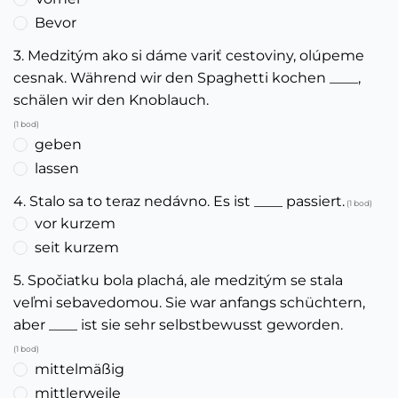
Bevor
3. Medzitým ako si dáme variť cestoviny, olúpeme
cesnak. Während wir den Spaghetti kochen ____,
schälen wir den Knoblauch.
(1 bod)
geben
lassen
4. Stalo sa to teraz nedávno. Es ist ____ passiert.
(1 bod)
vor kurzem
seit kurzem
5. Spočiatku bola plachá, ale medzitým se stala
veľmi sebavedomou. Sie war anfangs schüchtern,
aber ____ ist sie sehr selbstbewusst geworden.
(1 bod)
mittelmäßig
mittlerweile