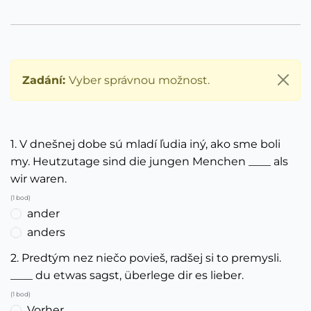
Zadání:
Vyber správnou možnost.
1. V dnešnej dobe sú mladí ľudia iný, ako sme boli
my. Heutzutage sind die jungen Menchen ____ als
wir waren.
(1 bod)
ander
anders
2. Predtým nez niečo povieš, radšej si to premysli.
____ du etwas sagst, überlege dir es lieber.
(1 bod)
Vorher