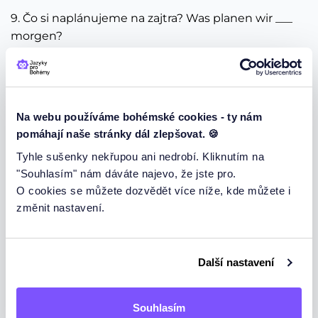
9. Čo si naplánujeme na zajtra? Was planen wir ___
morgen?
(1 bod)
am
für
10. Prichádza vždy v piatok. Er kommt immer ____ .
Na webu používáme bohémské cookies - ty nám
(1
pomáhají naše stránky dál zlepšovat. 🍪
bod)
Freitags
Tyhle sušenky nekřupou ani nedrobí. Kliknutím na
freitags
"Souhlasím" nám dáváte najevo, že jste pro.
O cookies se můžete dozvědět více níže, kde můžete i
11. A teď královská otázka: Když ZÍTRA se německy
změnit nastavení.
řekne "morgen" a ráno je německy "der Morgen", jak
se řekne tedy německy: ZÍTRA RÁNO?
(1 bod)
Další nastavení
morgens
am Morgen
Morgen früh
Souhlasím