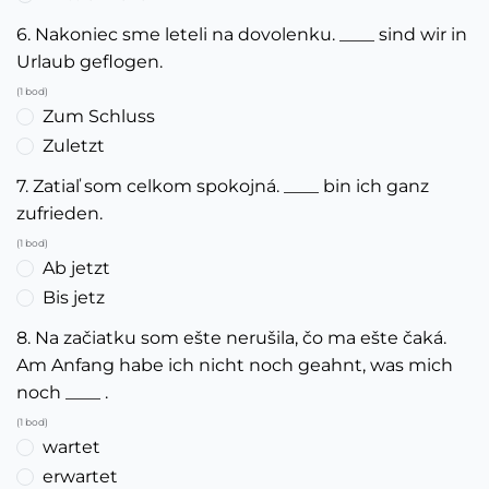
6. Nakoniec sme leteli na dovolenku. ____ sind wir in
Urlaub geflogen.
(1 bod)
Zum Schluss
Zuletzt
7. Zatiaľ som celkom spokojná. ____ bin ich ganz
zufrieden.
(1 bod)
Ab jetzt
Bis jetz
8. Na začiatku som ešte nerušila, čo ma ešte čaká.
Am Anfang habe ich nicht noch geahnt, was mich
noch ____ .
(1 bod)
wartet
erwartet