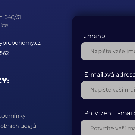
m 648/31
ice
Jméno
kyprobohemy.cz
562
E-mailová adres
Y:
Potvrzení E-mail
podmínky
obních údajů