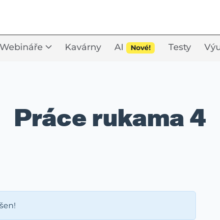
Webináře
Kavárny
AI
Testy
Výu
Nové!
Práce rukama 4
ášen!