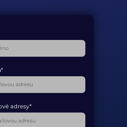
a*
ové adresy*