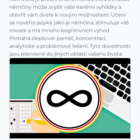
němčiny může zvýšit vaše kariérní vyhlídky a
otevřít vám dveře k novým možnostem. Učení
se nového jazyka, jako je němčina, stimuluje váš
mozek a má mnoho kognitivních výhod.
Pomáhá zlepšovat paměť, koncentraci,
analytické a problémové řešení. Tyto dovednosti
jsou přenosné do jiných oblastí vašeho života.