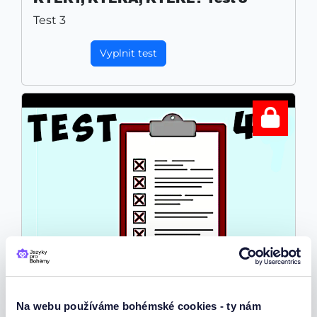
Test 3
Vyplnit test
Věty vztažné 4: 1. a 4. pád
Na webu používáme bohémské cookies - ty nám
Věty vztažné 4: 1. a 4. pád