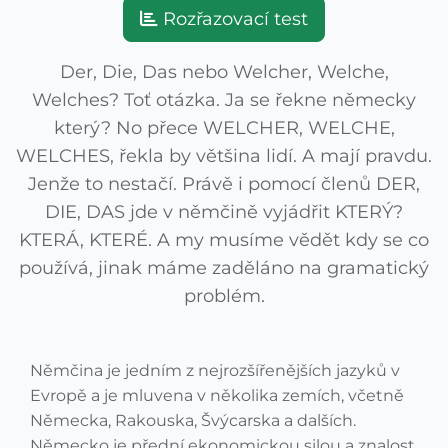
Rozřazovací test
Der, Die, Das nebo Welcher, Welche,
Welches? Toť otázka. Ja se řekne německy
který? No přece WELCHER, WELCHE,
WELCHES, řekla by většina lidí. A mají pravdu.
Jenže to nestačí. Právě i pomocí členů DER,
DIE, DAS jde v němčině vyjádřit KTERÝ?
KTERÁ, KTERÉ. A my musíme vědět kdy se co
používá, jinak máme zaděláno na gramatický
problém.
Němčina je jedním z nejrozšířenějších jazyků v
Evropě a je mluvena v několika zemích, včetně
Německa, Rakouska, Švýcarska a dalších.
Německo je přední ekonomickou silou a znalost