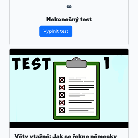
∞
Nekonečný test
Vyplnit test
Věty vtažné: Jak se řekne německy