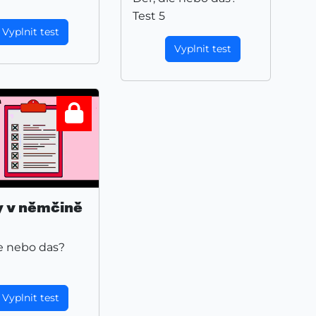
Test 5
Vyplnit test
Vyplnit test
y v němčině
ie nebo das?
Vyplnit test