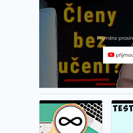
Přijměte prosí
přijmou