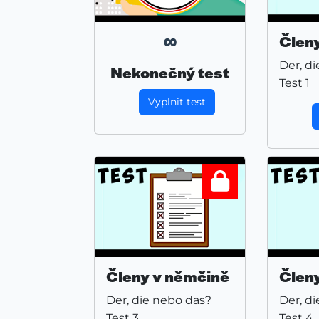
∞
Člen
Der, d
Nekonečný test
Test 1
Vyplnit test
Členy v němčině
Člen
Der, die nebo das?
Der, d
Test 3
Test 4