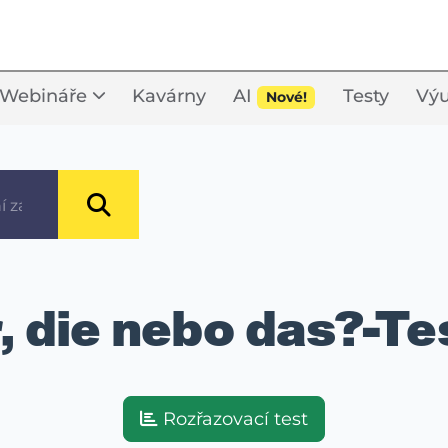
Webináře
Kavárny
AI
Testy
Výu
Nové!
 die nebo das?-Te
Rozřazovací test