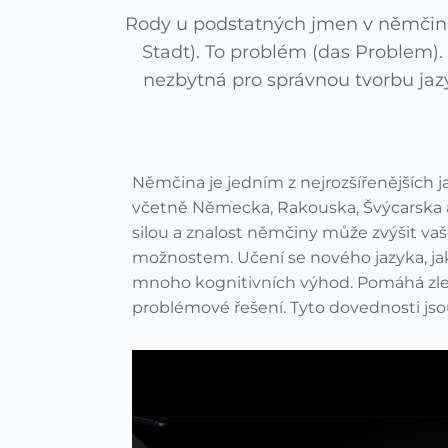
Rody u podstatných jmen v němčině
Stadt). To problém (das Problem).
nezbytná pro správnou tvorbu jazyk
Němčina je jedním z nejrozšířenějších j
včetně Německa, Rakouska, Švýcarska 
silou a znalost němčiny může zvýšit vaš
možnostem. Učení se nového jazyka, ja
mnoho kognitivních výhod. Pomáhá zlep
problémové řešení. Tyto dovednosti jsou