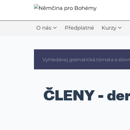
O nás
Předplatné
Kurzy
ČLENY - der,