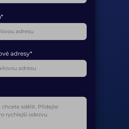
a*
ové adresy*