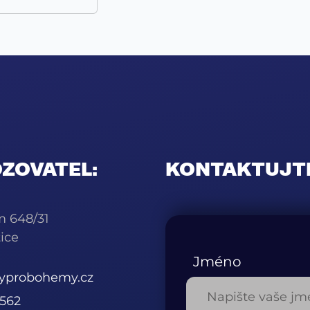
ZOVATEL:
KONTAKTUJT
m 648/31
ice
Jméno
kyprobohemy.cz
562