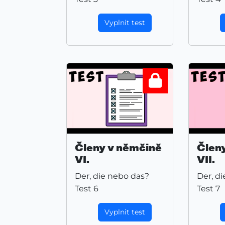
Vyplnit test
Členy v němčině
Člen
VI.
VII.
Der, die nebo das?
Der, d
Test 6
Test 7
Vyplnit test