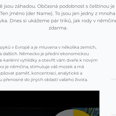
 jsou záhadou. Občasná podobnost s češtinou je 
 Ten jméno (der Name). To jsou jen jedny z mnoha p
a. Dnes si ukážeme pár triků, jak rody v němčině 
zdarma.
azyků v Evropě a je mluvena v několika zemích,
a dalších. Německo je přední ekonomickou
e kariérní vyhlídky a otevřít vám dveře k novým
ko je němčina, stimuluje váš mozek a má
šovat paměť, koncentraci, analytické a
 přenosné do jiných oblastí vašeho života.