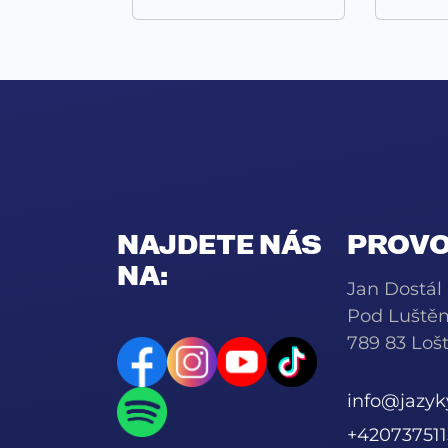
NAJDETE NÁS
PROVO
NA:
Jan Dostál
Pod Luště
789 83 Lošt
info@jazy
+420737511