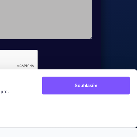

Souhlasím
 pro.