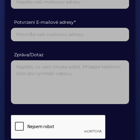
Potvrzení E-mailové adresy*
Zpráva/Dotaz