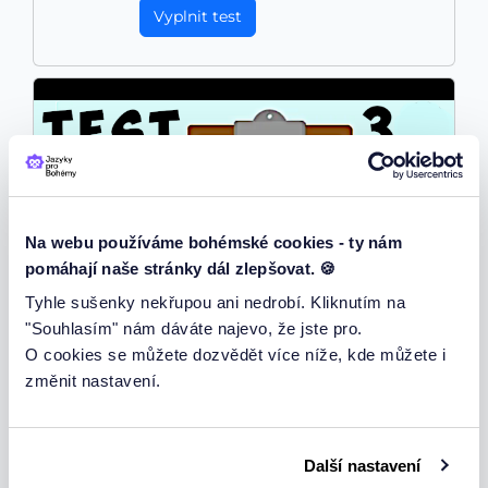
Vyplnit test
Na webu používáme bohémské cookies - ty nám
pomáhají naše stránky dál zlepšovat. 🍪
Tyhle sušenky nekřupou ani nedrobí. Kliknutím na
"Souhlasím" nám dáváte najevo, že jste pro.
O cookies se můžete dozvědět více níže, kde můžete i
změnit nastavení.
Záporná zájmena obecně
vyber správné záporné zájmeno
Další nastavení
Vyplnit test