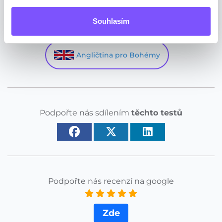
Souhlasím
Neučíme jen němčinu:
Angličtina pro Bohémy
Podpořte nás sdílením
těchto testů
Podpořte nás recenzí na google
Zde