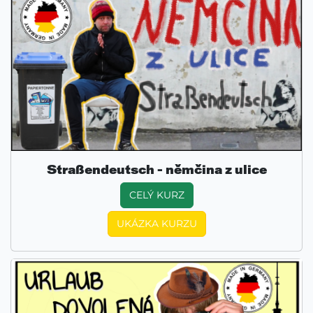
Straßendeutsch - němčina z ulice
CELÝ KURZ
UKÁZKA KURZU