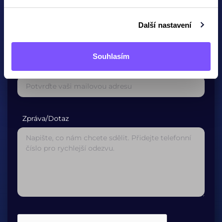
E-mailová adresa*
Další nastavení
Souhlasím
Potvrzení E-mailové adresy*
Zpráva/Dotaz