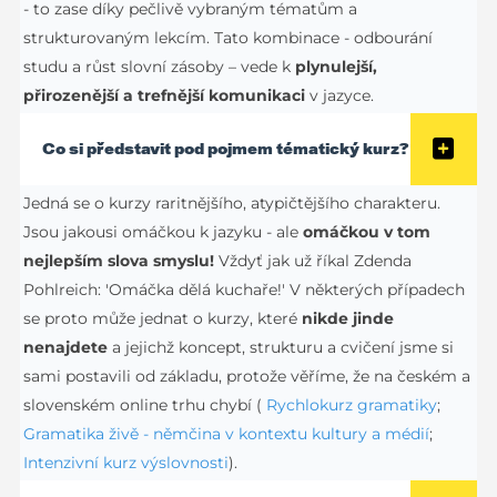
- to zase díky pečlivě vybraným tématům a
strukturovaným lekcím. Tato kombinace - odbourání
studu a růst slovní zásoby – vede k
plynulejší,
přirozenější a trefnější komunikaci
v jazyce.
Co si představit pod pojmem tématický kurz?
Jedná se o kurzy raritnějšího, atypičtějšího charakteru.
Jsou jakousi omáčkou k jazyku - ale
omáčkou v tom
nejlepším slova smyslu!
Vždyť jak už říkal Zdenda
Pohlreich: 'Omáčka dělá kuchaře!' V některých případech
se proto může jednat o kurzy, které
nikde jinde
nenajdete
a jejichž koncept, strukturu a cvičení jsme si
sami postavili od základu, protože věříme, že na českém a
slovenském online trhu chybí (
Rychlokurz gramatiky
;
Gramatika živě - němčina v kontextu kultury a médií
;
Intenzivní kurz výslovnosti
).