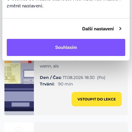
změnit nastavení.
7
Lekce 7: Problémy na
cestách (zpoždění,
Další nastavení
problém v hotelu,
zmeškaný spoj) +
vyprávění
Souhlasím
Vyprávění o komplikacích na cestách +
wenn, als
Den / Čas:
17.08.2026 18:30 (Po)
Trvání:
90 min
VSTOUPIT DO LEKCE