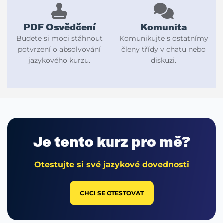
PDF Osvědčení
Komunita
Budete si moci stáhnout
Komunikujte s ostatnímy
potvrzení o absolvování
členy třídy v chatu nebo
jazykového kurzu.
diskuzi.
Je tento
kurz pro mě?
Otestujte si své jazykové dovednosti
CHCI SE OTESTOVAT