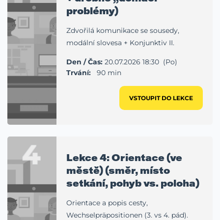
problémy)
Zdvořilá komunikace se sousedy,
modální slovesa + Konjunktiv II.
Den / Čas:
20.07.2026 18:30 (Po)
Trvání:
90 min
VSTOUPIT DO LEKCE
4
Lekce 4: Orientace (ve
městě) (směr, místo
setkání, pohyb vs. poloha)
Orientace a popis cesty,
Wechselpräpositionen (3. vs 4. pád).