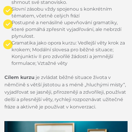
shrnout své stanovisko.
Slovní zásobu vždy spojenou s konkrétním
tématem, včetně celých frází
Postupné a nenásilné upevňování gramatiky,
které pomáhá zpřesnit vyjadřování, ale nebrzdí
plynulost.
Gramatika jako opora kurzu: Vedlejší věty krok za
krokem; Modální slovesa pro běžné situace;
Konjunktiv II pro zdvořilé žádosti a jemnější
formulace; Vztažné věty
Cílem kurzu
je zvládat běžné situace života v
němčině s větší jistotou a s méně „hluchými místy“,
vyjadřovat se jasněji, přirozeněji a zdvořileji, používat
delší a přesnější věty, rychleji rozpoznávat užitečné
fráze a aktivně je používat v konverzaci.