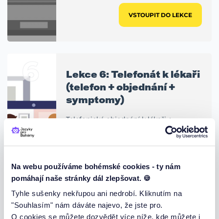
VSTOUPIT DO LEKCE
6
Lekce 6: Telefonát k lékaři
(telefon + objednání +
symptomy)
Telefonické objednání k lékaři +
předložkové vazby
Den / Čas:
10.08.2026 18:30 (Po)
Trvání:
90 min
Na webu používáme bohémské cookies - ty nám
pomáhají naše stránky dál zlepšovat. 🍪
VSTOUPIT DO LEKCE
Tyhle sušenky nekřupou ani nedrobí. Kliknutím na
"Souhlasím" nám dáváte najevo, že jste pro.
O cookies se můžete dozvědět více níže, kde můžete i