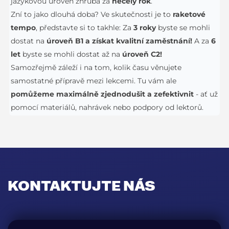
jazykovou úroveň zhruba za
necelý rok
.
Zní to jako dlouhá doba? Ve skutečnosti je to
raketové
tempo
, představte si to takhle: Za
3 roky
byste se mohli
dostat na
úroveň B1 a získat kvalitní zaměstnání!
A za
6
let
byste se mohli dostat až na
úroveň C2!
Samozřejmě záleží i na tom, kolik času věnujete
samostatné přípravě mezi lekcemi. Tu vám ale
pomůžeme maximálně zjednodušit a zefektivnit
- ať už
pomocí materiálů, nahrávek nebo podpory od lektorů.
KONTAKTUJTE NÁS