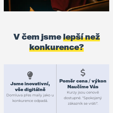
V čem jsme
lepší než
konkurence?
Poměr cena / výkon
Jsme inovativní,
Naučíme Vás
vše digitálně
Kurzy jsou cenově
Domluva přes maily jako u
dostupné. "Spokojený
konkurence odpadá.
zákazník se vrátí".