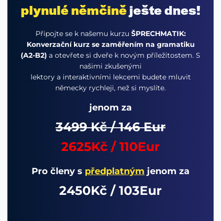
plynulé němčině
ješte dnes!
Připojte se k našemu kurzu
ŠPRECHMATIK:
Konverzační kurz se zaměřením na gramatiku
(A2-B2)
a otevřete si dveře k novým příležitostem. S
našimi zkušenými
lektory a interaktivními lekcemi budete mluvit
německy rychleji, než si myslíte.
jenom za
3499 Kč / 146 Eur
2625Kč / 110Eur
Pro členy s
předplatným
jenom za
2450Kč / 103Eur