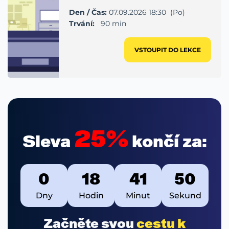
Den / Čas:
07.09.2026 18:30 (Po)
Trvání:
90 min
VSTOUPIT DO LEKCE
25%
Sleva
končí za:
0
18
41
49
Dny
Hodin
Minut
Sekund
Začněte svou
cestu k