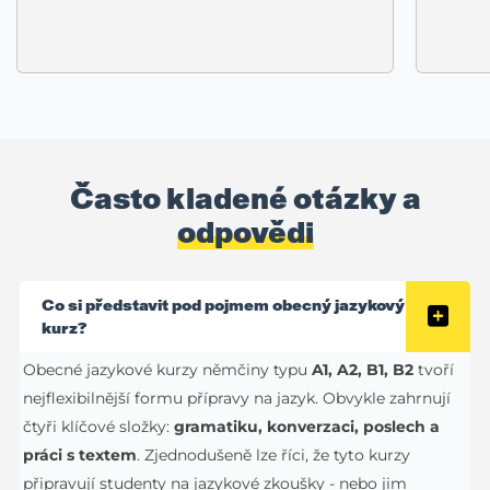
Často kladené otázky a
odpovědi
Co si představit pod pojmem obecný jazykový
kurz?
Obecné jazykové kurzy němčiny typu
A1, A2, B1, B2
tvoří
nejflexibilnější formu přípravy na jazyk. Obvykle zahrnují
čtyři klíčové složky:
gramatiku, konverzaci, poslech a
práci s textem
. Zjednodušeně lze říci, že tyto kurzy
připravují studenty na jazykové zkoušky - nebo jim