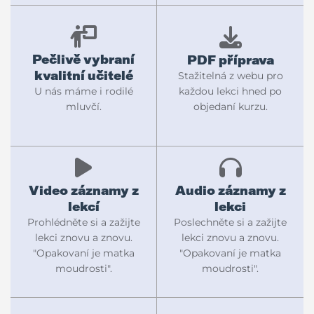
Pečlivě vybraní
PDF příprava
kvalitní učitelé
Stažitelná z webu pro
každou lekci hned po
U nás máme i rodilé
objedaní kurzu.
mluvčí.
Video záznamy z
Audio záznamy z
lekcí
lekci
Prohlédněte si a zažijte
Poslechněte si a zažijte
lekci znovu a znovu.
lekci znovu a znovu.
"Opakovaní je matka
"Opakovaní je matka
moudrosti".
moudrosti".