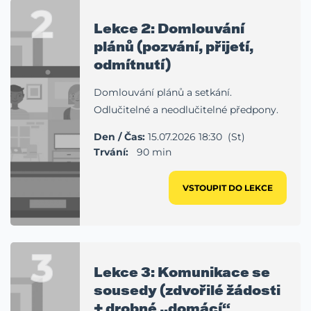
2
Lekce 2: Domlouvání
plánů (pozvání, přijetí,
odmítnutí)
Domlouvání plánů a setkání.
Odlučitelné a neodlučitelné předpony.
Den / Čas:
15.07.2026 18:30 (St)
Trvání:
90 min
VSTOUPIT DO LEKCE
3
Lekce 3: Komunikace se
sousedy (zdvořilé žádosti
+ drobné „domácí“