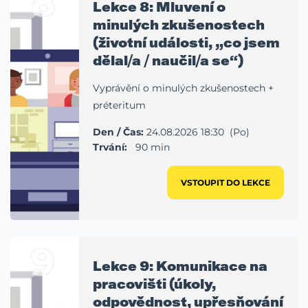
8
Lekce 8: Mluvení o
minulých zkušenostech
(životní události, „co jsem
dělal/a / naučil/a se“)
Vyprávění o minulých zkušenostech +
préteritum
Den / Čas:
24.08.2026 18:30 (Po)
Trvání:
90 min
VSTOUPIT DO LEKCE
9
Lekce 9: Komunikace na
pracovišti (úkoly,
odpovědnost, upřesňování