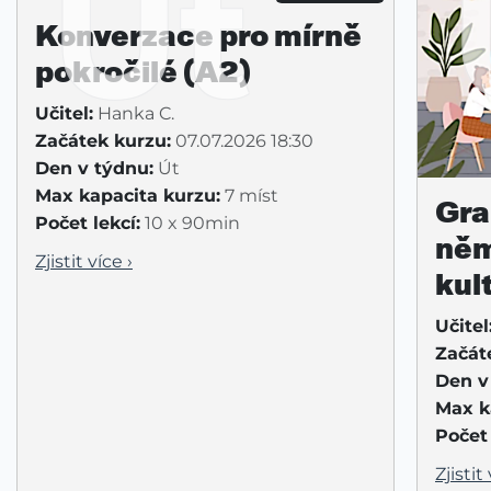
Út
Konverzace pro mírně
pokročilé (A2)
Učitel:
Hanka C.
Začátek kurzu:
07.07.2026 18:30
Den v týdnu:
Út
Max kapacita kurzu:
7 míst
Gra
Počet lekcí:
10 x 90min
něm
Zjistit více ›
kul
Učitel
Začát
Den v
Max k
Počet 
Zjistit 