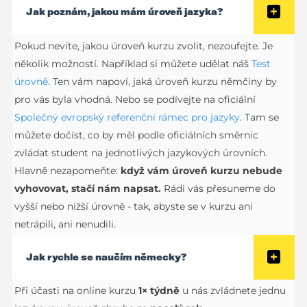
Jak poznám, jakou mám úroveň jazyka?
Pokud nevíte, jakou úroveň kurzu zvolit, nezoufejte. Je
několik možností. Například si můžete udělat náš
Test
úrovně
. Ten vám napoví, jaká úroveň kurzu němčiny by
pro vás byla vhodná. Nebo se podívejte na oficiální
Společný evropský referenční rámec pro jazyky
. Tam se
můžete dočíst, co by měl podle oficiálních směrnic
zvládat student na jednotlivých jazykových úrovních.
Hlavně nezapomeňte:
když vám úroveň kurzu nebude
vyhovovat, stačí nám napsat.
Rádi vás přesuneme do
vyšší nebo nižší úrovně - tak, abyste se v kurzu ani
netrápili, ani nenudili.
Jak rychle se naučím německy?
Při účasti na online kurzu
1× týdně
u nás zvládnete jednu