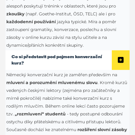
alespoň poskytují trénink v oblastech, které jsou pro
zkoušky
(např. Goethe-Institut, ÖSD, TELC) ale i pro
každodenní používání
jazyka typické. Míra a poměr
zastoupení gramatiky, konverzace, poslechu a slovní
zásoby v online kurzu závisí na stylu učitele a na
dynamice/přáních konkrétní skupiny.
Co si představit pod pojmem konverzační
kurz?
Německý konverzační kurz je zaměřen především na
mluvení a porozumění mluvenému slovu
. Kromě kurzů
vedených českými lektory (zejména pro začátečníky a
mírně pokročilé) nabízíme také konverzační kurz s
rodilým mluvčím. Během online lekcí často pozorujeme
tzv.
„rozmluvení“ studentů
- tedy postupné odbourání
ostychu díky přátelskému a citlivému přístupu lektorů.
Současně dochází ke znatelnému
rozšíření slovní zásoby